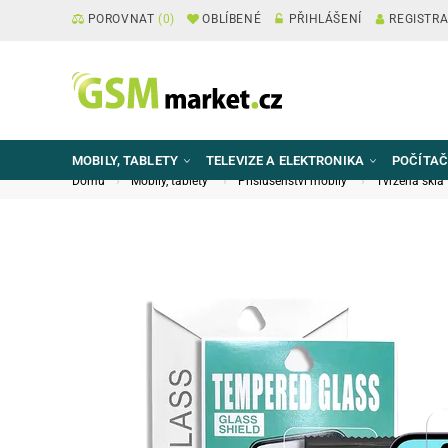
POROVNAT
(
0
)
OBLÍBENÉ
PŘIHLÁŠENÍ
REGISTR
MOBILY, TABLETY
TELEVIZE A ELEKTRONIKA
POČÍTAČ
Domů
Mobily, tablety
Příslušenství mobily
Tvrzená skla