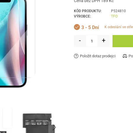
Cena bez DPH 189 Kč
KÓD PRODUKTU:
P524810
VÝROBCE:
TFO
3 - 5 Dní
k odeslání ve stř
-
+
Položit dotaz prodejci
Po