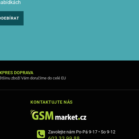
nabídkách
ODEBÍRAT
XPRES DOPRAVA
ětšinu zboží Vám doručíme do celé EU
KONTAKTUJTE NÁS
Zavolejte nám Po-Pá 9-17 • So 9-12
603 33 99 88