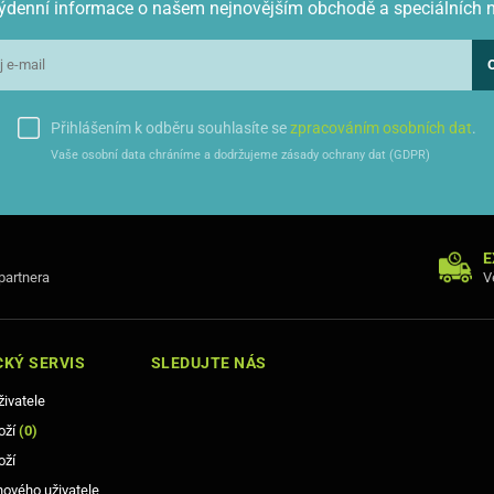
 týdenní informace o našem nejnovějším obchodě a speciálních 
Přihlášením k odběru souhlasíte se
zpracováním osobních dat
.
Vaše osobní data chráníme a dodržujeme zásady ochrany dat (GDPR)
E
 partnera
V
KÝ SERVIS
SLEDUJTE NÁS
živatele
oží
(
0
)
oží
nového uživatele