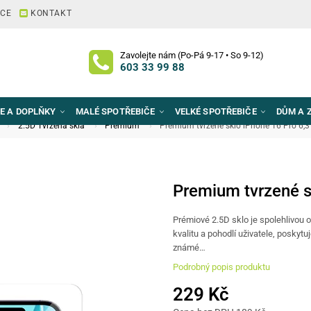
ACE
KONTAKT
Zavolejte nám (Po-Pá 9-17 • So 9-12)
603 33 99 88
E A DOPLŇKY
MALÉ SPOTŘEBIČE
VELKÉ SPOTŘEBIČE
DŮM A 
2.5D Tvrzená skla
Premium
Premium tvrzené sklo iPhone 16 Pro 6,3
Premium tvrzené s
Prémiové 2.5D sklo je spolehlivou 
kvalitu a pohodlí uživatele, poskyt
známé…
Podrobný popis produktu
229 Kč