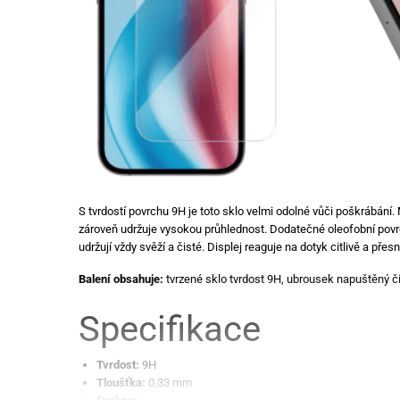
S tvrdostí povrchu 9H je toto sklo velmi odolné vůči poškrábání.
zároveň udržuje vysokou průhlednost. Dodatečné oleofobní povrc
udržují vždy svěží a čisté. Displej reaguje na dotyk citlivě a př
Balení obsahuje:
tvrzené sklo tvrdost 9H, ubrousek napuštěný č
Specifikace
Tvrdost:
9H
Tloušťka:
0,33 mm