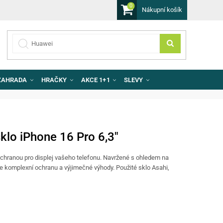
0
Nákupní košík
ZAHRADA
HRAČKY
AKCE 1+1
SLEVY
"
klo iPhone 16 Pro 6,3"
ochranou pro displej vašeho telefonu. Navržené s ohledem na
uje komplexní ochranu a výjimečné výhody. Použité sklo Asahi,