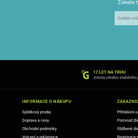
Získejte
17 LET NA TRHU
Jistota silného stabilního
INFORMACE O NÁKUPU
ZÁKAZNIC
Splátkový prodej
Přihlášení u
Doprava a ceny
Porovnat zb
Obchodní podmínky
Oblíbené zb
Vrácení a reklamace
Registrace 