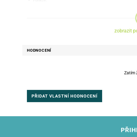
Funkce:
Ochrana displeje
Vysoká průhlednost
zobrazit p
HODNOCENÍ
Zatím 
PŘIDAT VLASTNÍ HODNOCENÍ
PŘIH