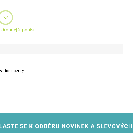
odrobnější popis
žádné názory
LASTE SE K ODBĚRU NOVINEK A SLEVOVÝCH