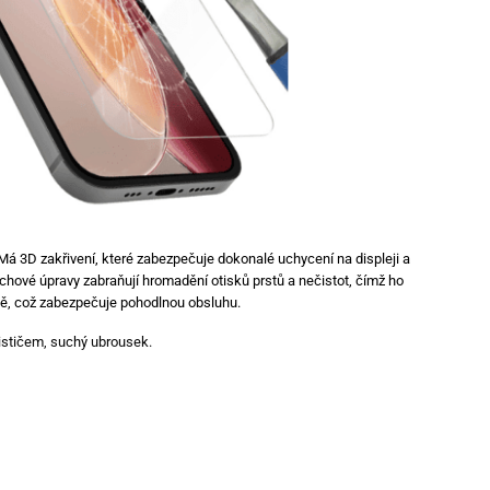
 Má 3D zakřivení, které zabezpečuje dokonalé uchycení na displeji a
hové úpravy zabraňují hromadění otisků prstů a nečistot, čímž ho
esně, což zabezpečuje pohodlnou obsluhu.
ističem, suchý ubrousek.