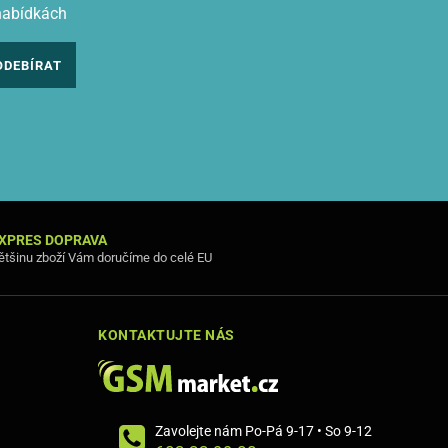
nabídkách
ODEBÍRAT
XPRES DOPRAVA
ětšinu zboží Vám doručíme do celé EU
KONTAKTUJTE NÁS
Zavolejte nám Po-Pá 9-17 • So 9-12