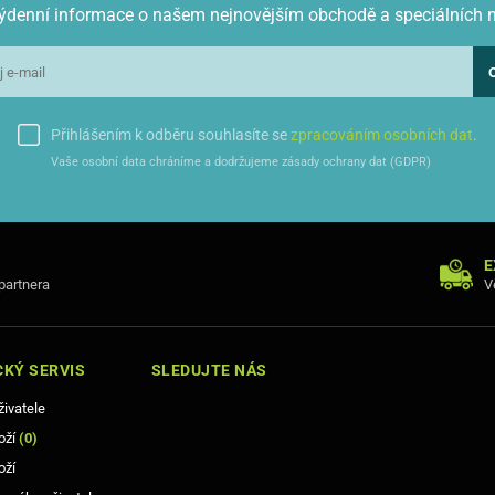
 týdenní informace o našem nejnovějším obchodě a speciálních 
Přihlášením k odběru souhlasíte se
zpracováním osobních dat
.
Vaše osobní data chráníme a dodržujeme zásady ochrany dat (GDPR)
E
 partnera
V
KÝ SERVIS
SLEDUJTE NÁS
živatele
oží
(
0
)
oží