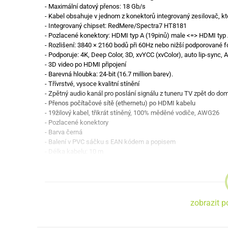
- Maximální datový přenos: 18 Gb/s
- Kabel obsahuje v jednom z konektorů integrovaný zesilovač, k
- Integrovaný chipset: RedMere/Spectra7 HT8181
- Pozlacené konektory: HDMI typ A (19pinů) male <=> HDMI typ 
- Rozlišení: 3840 × 2160 bodů při 60Hz nebo nižší podporovan
- Podporuje: 4K, Deep Color, 3D, xvYCC (xvColor), auto lip-sync
- 3D video po HDMI připojení
- Barevná hloubka: 24-bit (16.7 million barev).
- Třívrstvé, vysoce kvalitní stínění
- Zpětný audio kanál pro poslání signálu z tuneru TV zpět do d
- Přenos počítačové sítě (ethernetu) po HDMI kabelu
- 19žilový kabel, třikrát stíněný, 100% měděné vodiče, AWG26
- Pozlacené konektory
- Barva černá
- Balení v PVC sáčku s EAN kódem a popisem
- Délka kabelu: 10 m
zobrazit p