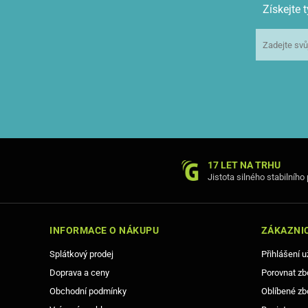
Získejte
17 LET NA TRHU
Jistota silného stabilního
INFORMACE O NÁKUPU
ZÁKAZNIC
Splátkový prodej
Přihlášení u
Doprava a ceny
Porovnat zb
Obchodní podmínky
Oblíbené zb