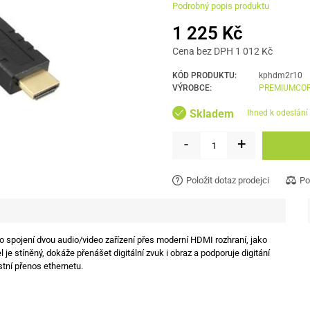
Podrobný popis produktu
1 225 Kč
Cena bez DPH 1 012 Kč
KÓD PRODUKTU:
kphdm2r10
VÝROBCE:
PREMIUMCO
Skladem
ihned k odeslání
-
+
Položit dotaz prodejci
Po
 spojení dvou audio/video zařízení přes moderní HDMI rozhraní, jako
e stíněný, dokáže přenášet digitální zvuk i obraz a podporuje digitání
tní přenos ethernetu.