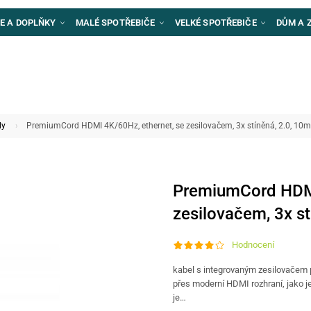
E A DOPLŇKY
MALÉ SPOTŘEBIČE
VELKÉ SPOTŘEBIČE
DŮM A 
ly
PremiumCord HDMI 4K/60Hz, ethernet, se zesilovačem, 3x stíněná, 2.0, 10m
PremiumCord HDMI
zesilovačem, 3x st
Hodnocení
kabel s integrovaným zesilovačem p
přes moderní HDMI rozhraní, jako j
je…