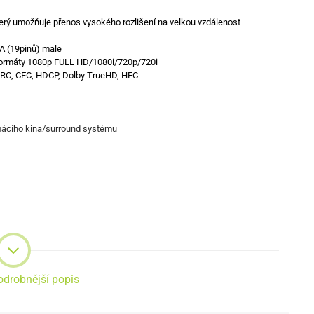
terý umožňuje přenos vysokého rozlišení na velkou vzdálenost
A (19pinů) male
é formáty 1080p FULL HD/1080i/720p/720i
, ARC, CEC, HDCP, Dolby TrueHD, HEC
omácího kina/surround systému
odrobnější popis