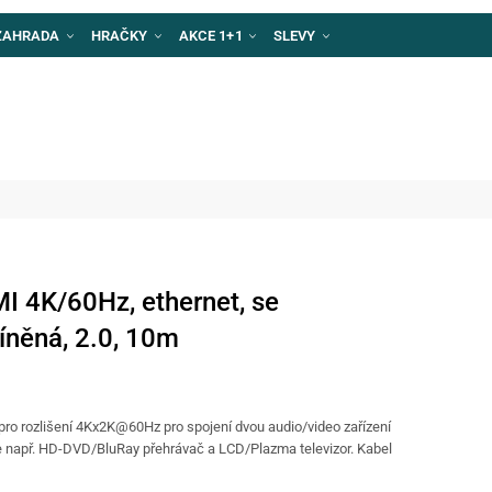
ZAHRADA
HRAČKY
AKCE 1+1
SLEVY
 4K/60Hz, ethernet, se
íněná, 2.0, 10m
ro rozlišení 4Kx2K@60Hz pro spojení dvou audio/video zařízení
e např. HD-DVD/BluRay přehrávač a LCD/Plazma televizor. Kabel