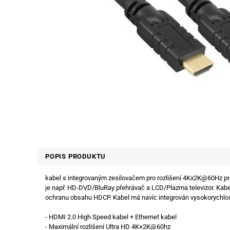
POPIS PRODUKTU
kabel s integrovaným zesilovačem pro rozlišení 4Kx2K@60Hz pro
je např. HD-DVD/BluRay přehrávač a LCD/Plazma televizor. Kabel j
ochranu obsahu HDCP. Kabel má navíc integrován vysokorychlos
- HDMI 2.0 High Speed kabel + Ethernet kabel
- Maximální rozlišení Ultra HD 4K×2K@60hz