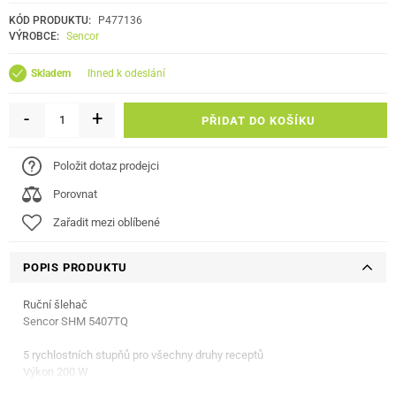
KÓD PRODUKTU:
P477136
VÝROBCE:
Sencor
ihned k odeslání
Skladem
-
+
PŘIDAT DO KOŠÍKU
Položit dotaz prodejci
Porovnat
Zařadit mezi oblíbené
POPIS PRODUKTU
Ruční šlehač
Sencor SHM 5407TQ
5 rychlostních stupňů pro všechny druhy receptů
Výkon 200 W
Tichý provoz