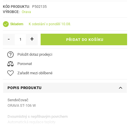
KÓD PRODUKTU:
P502135
VÝROBCE:
Orava
k odeslání v pondělí 10.08.
Skladem
-
+
PŘIDAT DO KOŠÍKU
Položit dotaz prodejci
Porovnat
Zařadit mezi oblíbené
POPIS PRODUKTU
Sendvičovač
ORAVA ST-106 W
Dvoumístný s nepřilnavým povrchem
Automatická regulace teploty
Tepelně izolované držadlo