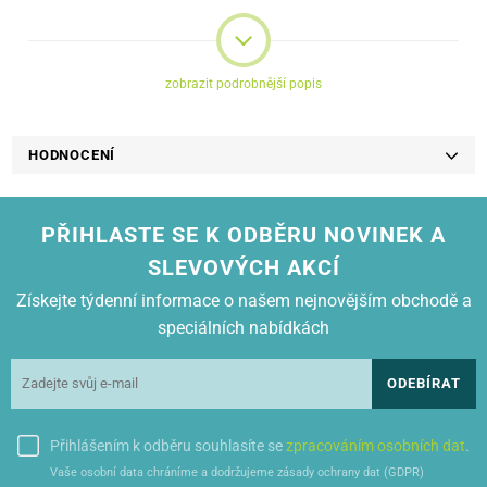
Snadné čištění
Světelná signalizace (napájení, ohřev)
Tepelná pojistka
zobrazit podrobnější popis
Napájení: 230V ~ 50Hz
Příkon 750 W
HODNOCENÍ
Rozměry(VxŠxH) 8x23x24 cm
Hmotnost 1,3 kg
Barva bílá
PŘIHLASTE SE K ODBĚRU NOVINEK A
SLEVOVÝCH AKCÍ
Získejte týdenní informace o našem nejnovějším obchodě a
speciálních nabídkách
ODEBÍRAT
Přihlášením k odběru souhlasíte se
zpracováním osobních dat
.
Vaše osobní data chráníme a dodržujeme zásady ochrany dat (GDPR)