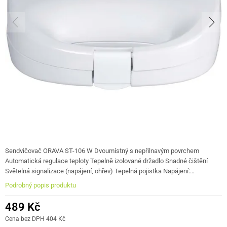
Sendvičovač ORAVA ST-106 W Dvoumístný s nepřilnavým povrchem
Automatická regulace teploty Tepelně izolované držadlo Snadné čištění
Světelná signalizace (napájení, ohřev) Tepelná pojistka Napájení:…
Podrobný popis produktu
489 Kč
Cena bez DPH 404 Kč