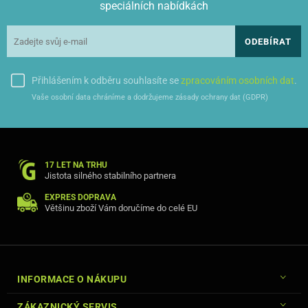
speciálních nabídkách
ODEBÍRAT
Přihlášením k odběru souhlasíte se
zpracováním osobních dat
.
Vaše osobní data chráníme a dodržujeme zásady ochrany dat (GDPR)
17 LET NA TRHU
Jistota silného stabilního partnera
EXPRES DOPRAVA
Většinu zboží Vám doručíme do celé EU
INFORMACE O NÁKUPU
ZÁKAZNICKÝ SERVIS