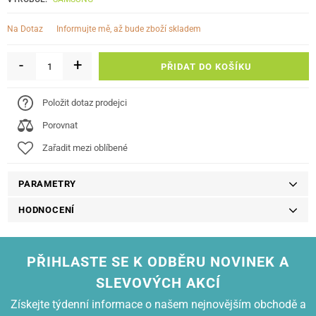
informujte mě, až bude zboží skladem
Na Dotaz
-
+
PŘIDAT DO KOŠÍKU
Položit dotaz prodejci
Porovnat
Zařadit mezi oblíbené
PARAMETRY
HODNOCENÍ
PŘIHLASTE SE K ODBĚRU NOVINEK A
SLEVOVÝCH AKCÍ
Získejte týdenní informace o našem nejnovějším obchodě a