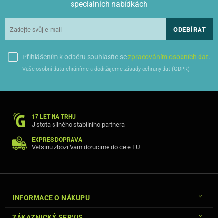
speciálních nabídkách
ODEBÍRAT
Přihlášením k odběru souhlasíte se
zpracováním osobních dat
.
Vaše osobní data chráníme a dodržujeme zásady ochrany dat (GDPR)
17 LET NA TRHU
Jistota silného stabilního partnera
EXPRES DOPRAVA
Většinu zboží Vám doručíme do celé EU
INFORMACE O NÁKUPU
ZÁKAZNICKÝ SERVIS