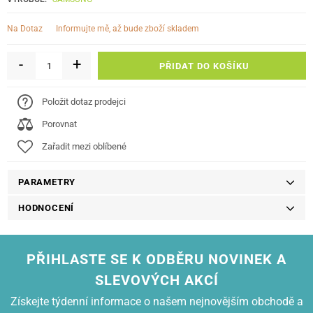
informujte mě, až bude zboží skladem
Na Dotaz
-
+
PŘIDAT DO KOŠÍKU
Položit dotaz prodejci
Porovnat
Zařadit mezi oblíbené
PARAMETRY
HODNOCENÍ
PŘIHLASTE SE K ODBĚRU NOVINEK A
SLEVOVÝCH AKCÍ
Získejte týdenní informace o našem nejnovějším obchodě a