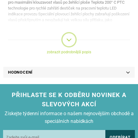
pro maximální klouzavost vlasů po žehlící ploše Teplota 200° C PTC
technologie pro rychlé zahřátí destiček na pracovní teplotu LED
indikace provozu Speciální plovoucí žehlící plochy zabraňují poškození
vlasů přiskřípnutím a nevyžadují tak velkou sílu přítlaku, jako
konvenční žehlící plochy umístěné napevno Přívodní kabel otočný o
360° zamezující kroucení a zamotávání Příkon: 40 W Velikost žehlících
ploch: 90 x 24 mm Rozměry (délka x hloubka x výška): 260 x 30 x 35
mm Hmotnost: 0,4 kg
zobrazit podrobnější popis
HODNOCENÍ
PŘIHLASTE SE K ODBĚRU NOVINEK A
SLEVOVÝCH AKCÍ
Získejte týdenní informace o našem nejnovějším obchodě a
speciálních nabídkách
ODEBÍRAT