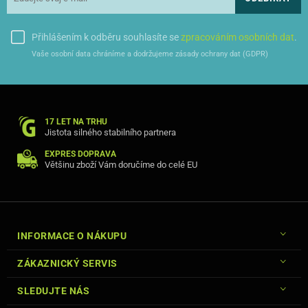
Přihlášením k odběru souhlasíte se
zpracováním osobních dat
.
Vaše osobní data chráníme a dodržujeme zásady ochrany dat (GDPR)
17 LET NA TRHU
Jistota silného stabilního partnera
EXPRES DOPRAVA
Většinu zboží Vám doručíme do celé EU
INFORMACE O NÁKUPU
ZÁKAZNICKÝ SERVIS
SLEDUJTE NÁS