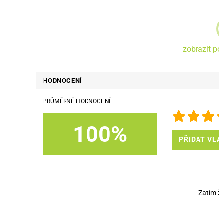
Vstupy:
Bluetooth Audio 4.2
zobrazit p
Vzdálenost připojení až 15 m
Audio vstup Aux (3,5mm stereo konektor)
HODNOCENÍ
PRŮMĚRNÉ HODNOCENÍ
Ostatní:
Textilní řemínek pro snadnou manipulaci
100%
PŘIDAT VL
Funkce handsfree
Vestavěná dobíjecí baterie: 4 000 mAh Li-Ion
Doba přehrávání až 7 hodin
Zatím 
Nabíjení z micro USB
Doba nabíjení max. 3 hodiny