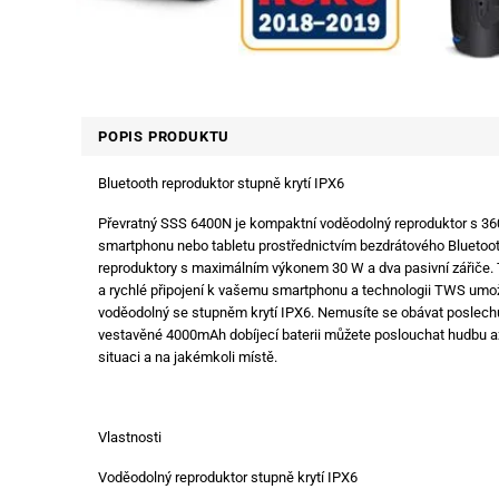
POPIS PRODUKTU
Bluetooth reproduktor stupně krytí IPX6
Převratný SSS 6400N je kompaktní voděodolný reproduktor s 3
smartphonu nebo tabletu prostřednictvím bezdrátového Bluetooth 
reproduktory s maximálním výkonem 30 W a dva pasivní zářiče. 
a rychlé připojení k vašemu smartphonu a technologii TWS umožň
voděodolný se stupněm krytí IPX6. Nemusíte se obávat poslechu
vestavěné 4000mAh dobíjecí baterii můžete poslouchat hudbu až
situaci a na jakémkoli místě.
Vlastnosti
Voděodolný reproduktor stupně krytí IPX6