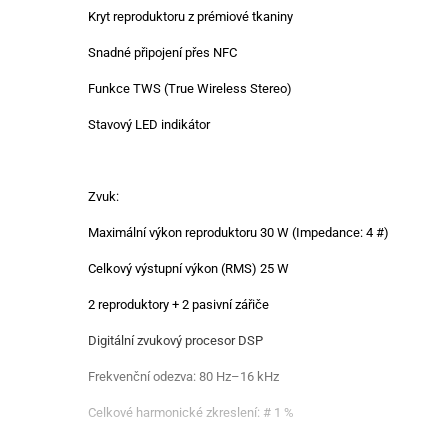
Kryt reproduktoru z prémiové tkaniny
Snadné připojení přes NFC
Funkce TWS (True Wireless Stereo)
Stavový LED indikátor
Zvuk:
Maximální výkon reproduktoru 30 W (Impedance: 4 #)
Celkový výstupní výkon (RMS) 25 W
2 reproduktory + 2 pasivní zářiče
Digitální zvukový procesor DSP
Frekvenční odezva: 80 Hz–16 kHz
Celkové harmonické zkreslení: # 1 %