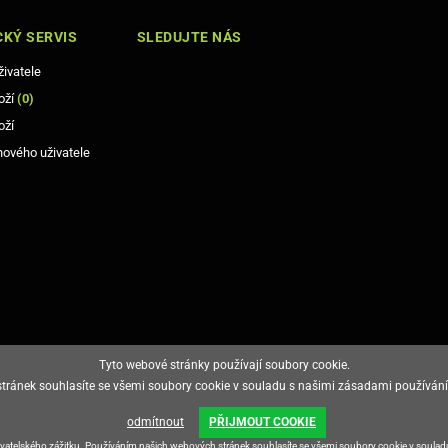
4 Ohm
KÝ SERVIS
SLEDUJTE NÁS
Ano
živatele
Ano
oží
(
0
)
oží
Ano
nového uživatele
NE
Ne
Ne
Ne
NE
Ano
Tyto webové stránky používají soubory cookie.
ránek souhlasíte se všemi soubory cookie v souladu s našimi zásadami používání
NE
odmítnout
PŘIJMOUT COOKIE
Ano
živatelského zážitku. Používáním našich webových stránek souhlasíte se všemi soubory cookie v soula