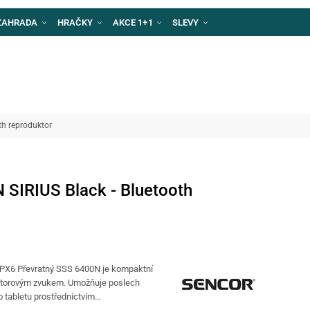
ZAHRADA
HRAČKY
AKCE 1+1
SLEVY
th reproduktor
SIRIUS Black - Bluetooth
 IPX6 Převratný SSS 6400N je kompaktní
ostorovým zvukem. Umožňuje poslech
 tabletu prostřednictvím…