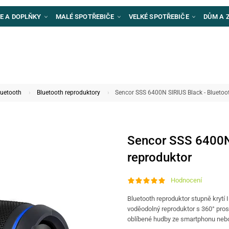
E A DOPLŇKY
MALÉ SPOTŘEBIČE
VELKÉ SPOTŘEBIČE
DŮM A 
luetooth
Bluetooth reproduktory
Sencor SSS 6400N SIRIUS Black - Bluetoo
Sencor SSS 6400N 
reproduktor
Hodnocení
Bluetooth reproduktor stupně krytí
voděodolný reproduktor s 360° pr
oblíbené hudby ze smartphonu nebo