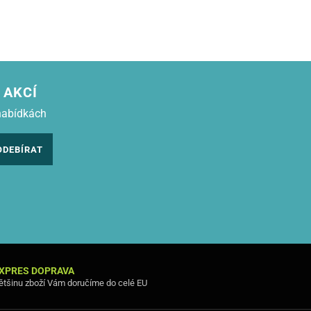
 AKCÍ
nabídkách
ODEBÍRAT
XPRES DOPRAVA
ětšinu zboží Vám doručíme do celé EU