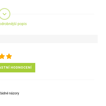
odrobnější popis
ASTNÍ HODNOCENÍ
žádné názory