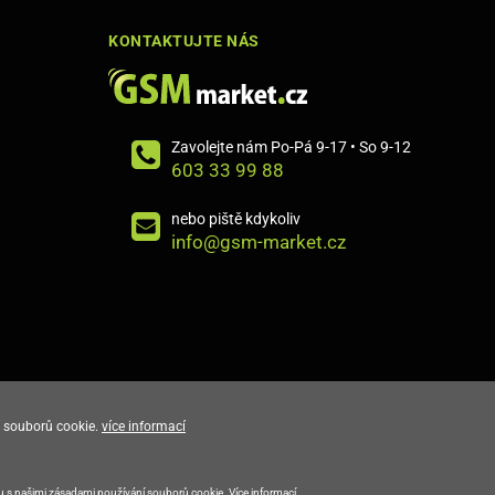
KONTAKTUJTE NÁS
Zavolejte nám Po-Pá 9-17 • So 9-12
603 33 99 88
nebo piště kdykoliv
info@gsm-market.cz
 souborů cookie.
více informací
E-shop vytvořila
du s našimi zásadami používání souborů cookie.
Více informací