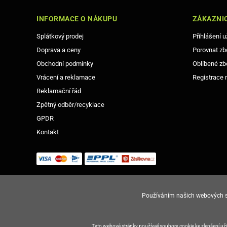
Impedance
INFORMACE O NÁKUPU
ZÁKAZNIC
Bluetooth
Splátkový prodej
Přihlášení u
Ovládání hlasitosti
Doprava a ceny
Porovnat zb
Obchodní podmínky
Oblíbené zb
Bassreflex
Vrácení a reklamace
Registrace 
Ovládání výšek a basů
Reklamační řád
Zpětný odběr/recyklace
Výstup na sluchátka
GPDR
Dálkové ovládání
Kontakt
Konverze 2D/3D
USB
Voděodolný
Používáním našich webových st
Přehrává z USB
© Copyright Gsm-Market.cz All Rights Reserved
Funkce handsfree
Tyto webové stránky používají soubory cookie ke zlepšení u