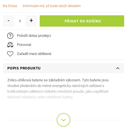
informujte mě, až bude zboží skladem
Na Dotaz
-
+
PŘIDAT DO KOŠÍKU
Položit dotaz prodejci
Porovnat
Zařadit mezi oblíbené
POPIS PRODUKTU
Zinko-uhlíková baterie se základním výkonem. Tyto baterie jsou
vhodné především do méně energeticky náročných zařízení s
krátkodobým odběrem nízkého množství proudu, jako například
televizní ovladače, nebo nástěnné hodiny.
ZÁKLADNÍ SPECIFIKACE
Formát: AA
Technologie: zinko-uhlíková