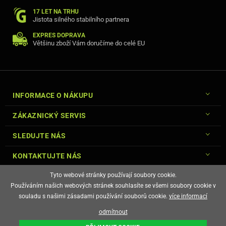
17 LET NA TRHU
Jistota silného stabilního partnera
EXPRES DOPRAVA
Většinu zboží Vám doručíme do celé EU
INFORMACE O NÁKUPU
ZÁKAZNICKÝ SERVIS
SLEDUJTE NÁS
KONTAKTUJTE NÁS
Tyto webové stránky používají soubory cookie.
Používáním našich webových stránek souhlasíte se všemi soubory cookie v
souladu s našimi zásadami používání souborů cookie.
více informací
© Copyright Gsm-Market.cz All Rights Reserved
odmítnout
E-shop vytvořila