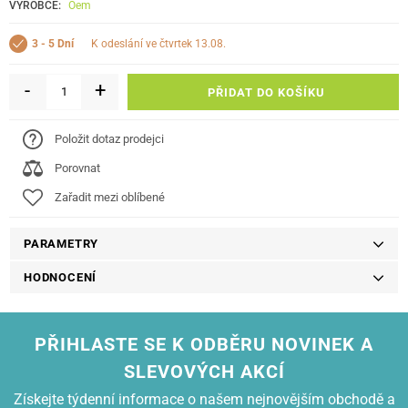
VÝROBCE:
Oem
k odeslání ve čtvrtek 13.08.
3 - 5 Dní
-
+
PŘIDAT DO KOŠÍKU
Položit dotaz prodejci
Porovnat
Zařadit mezi oblíbené
PARAMETRY
HODNOCENÍ
PŘIHLASTE SE K ODBĚRU NOVINEK A
SLEVOVÝCH AKCÍ
Získejte týdenní informace o našem nejnovějším obchodě a