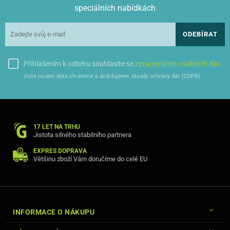
speciálních nabídkách
ODEBÍRAT
Přihlášením k odběru souhlasíte se
zpracováním osobních dat
.
Vaše osobní data chráníme a dodržujeme zásady ochrany dat (GDPR)
17 LET NA TRHU
Jistota silného stabilního partnera
EXPRES DOPRAVA
Většinu zboží Vám doručíme do celé EU
INFORMACE O NÁKUPU