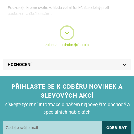
Pouzdro je kromě svého vzhledu velmi funkční a odolný proti
poškození a škrábancům..
Pouzdro výřezy pro nabíječku, reproduktor a kameru.
zobrazit podrobnější popis
HODNOCENÍ
PŘIHLASTE SE K ODBĚRU NOVINEK A
SLEVOVÝCH AKCÍ
Získejte týdenní informace o našem nejnovějším obchodě a
speciálních nabídkách
ODEBÍRAT