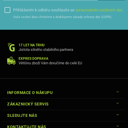
Přihlášením k odběru souhlasíte se
zpracováním osobních dat
.
Vaše osobní data chráníme a dodržujeme zásady ochrany dat (GDPR)
17 LET NA TRHU
Jistota silného stabilního partnera
EXPRES DOPRAVA
Většinu zboží Vám doručíme do celé EU
INFORMACE O NÁKUPU
ZÁKAZNICKÝ SERVIS
SLEDUJTE NÁS
KONTAKTUJTE NÁS