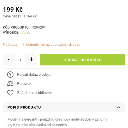
199 Kč
Cena bez DPH 164 Kč
KÓD PRODUKTU:
P294291
VÝROBCE:
Cu-Be
informujte mě, až bude zboží skladem
Na Dotaz
-
+
PŘIDAT DO KOŠÍKU
Položit dotaz prodejci
Porovnat
Zařadit mezi oblíbené
POPIS PRODUKTU
Moderní a elegantní pouzdro. Květinový motiv zdobený zářícími
krystaly, díky ním vyniká od ostatních.