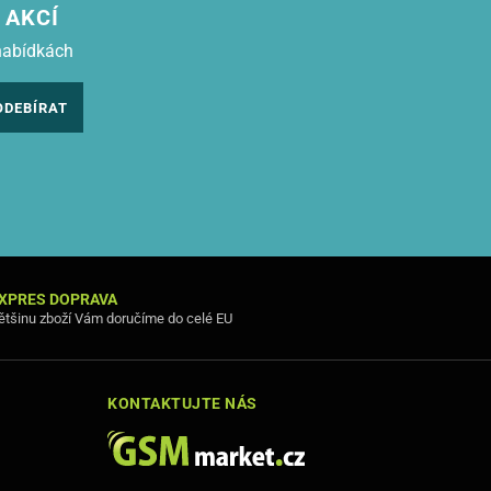
 AKCÍ
nabídkách
ODEBÍRAT
XPRES DOPRAVA
ětšinu zboží Vám doručíme do celé EU
KONTAKTUJTE NÁS