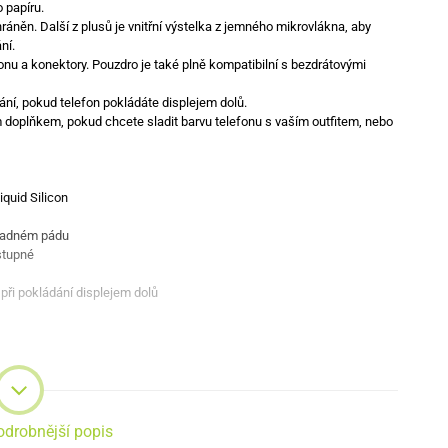
 papíru.
ráněn. Další z plusů je vnitřní výstelka z jemného mikrovlákna, aby
ní.
nu a konektory. Pouzdro je také plně kompatibilní s bezdrátovými
ání, pokud telefon pokládáte displejem dolů.
 doplňkem, pokud chcete sladit barvu telefonu s vaším outfitem, nebo
iquid Silicon
řípadném pádu
stupné
 při pokládání displejem dolů
odrobnější popis