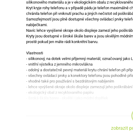
silikonového materiálu a je v ekologickém obalu z recyklovaného
Kryt kryje rohy telefonu a v případě pádu je telefon maximálně ch
chránila telefon při vniknutí prachu a jiných nečistot od poškrábá
Samozřejmostí jsou plně dostupné všechny ovládací prvky telefo
nabíječkami.
Navíc lehce vyvýšené okraje okolo displeje zamezí jeho poškráb
Kryty jsou dostupné v široké škále barev a jsou skvělým módním
prostě pokud jen máte rádi konkrétní barvu.
Vlastnosti
- silikonový, na dotek velmi příjemný materiál, označovaný jako L
- vnitřní výstelka z jemného mikrovlákna
- odolný a dostatečně pevný materiál krytu chrání telefon při p
- všechny ovládací prvky a konektory telefonu jsou pohodlně pří
- vhodné také pro používání s bezdrátovým nabíjením
- lehce vyvýšené okraje okolo displeje zamezují jeho poškrábání
- ekologický obal z recyklovaného papíru
- široká škála barev - skvělé i jako módní doplňek
zobrazit p