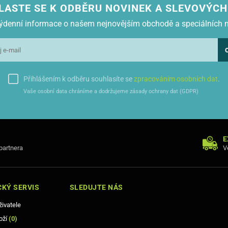
LASTE SE K ODBĚRU NOVINEK A SLEVOVÝCH
 týdenní informace o našem nejnovějším obchodě a speciálních 
Přihlášením k odběru souhlasíte se
zpracováním osobních dat
.
Vaše osobní data chráníme a dodržujeme zásady ochrany dat (GDPR)
E
 partnera
V
KÝ SERVIS
SLEDUJTE NÁS
živatele
oží
(
0
)