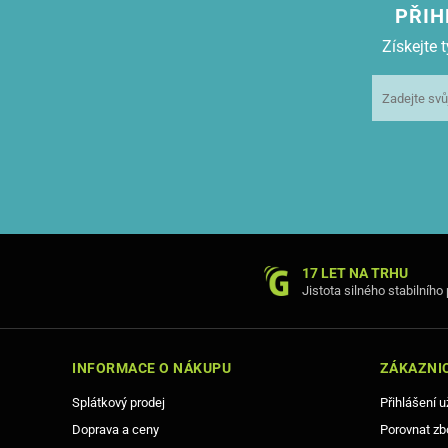
PŘIH
Získejte
17 LET NA TRHU
Jistota silného stabilního
INFORMACE O NÁKUPU
ZÁKAZNIC
Splátkový prodej
Přihlášení u
Doprava a ceny
Porovnat zb