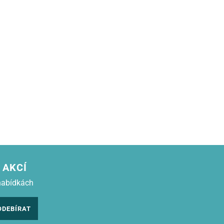
 AKCÍ
nabídkách
ODEBÍRAT