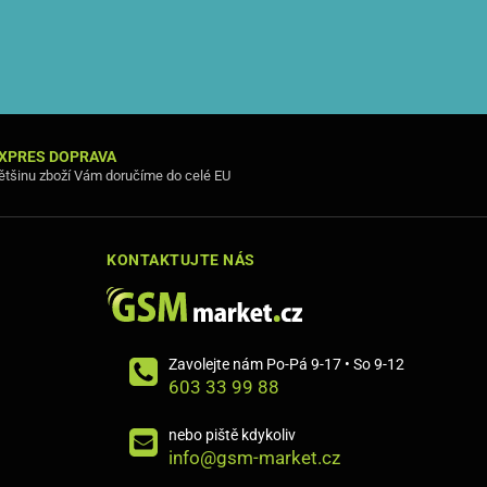
XPRES DOPRAVA
ětšinu zboží Vám doručíme do celé EU
KONTAKTUJTE NÁS
Zavolejte nám Po-Pá 9-17 • So 9-12
603 33 99 88
nebo piště kdykoliv
info@gsm-market.cz