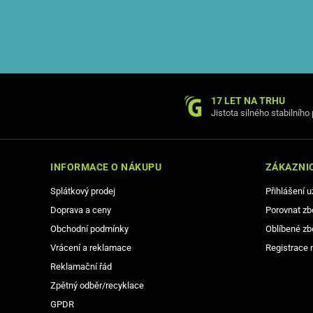
17 LET NA TRHU
Jistota silného stabilního
INFORMACE O NÁKUPU
ZÁKAZNIC
Splátkový prodej
Přihlášení u
Doprava a ceny
Porovnat zb
Obchodní podmínky
Oblíbené zb
Vrácení a reklamace
Registrace 
Reklamační řád
Zpětný odběr/recyklace
GPDR