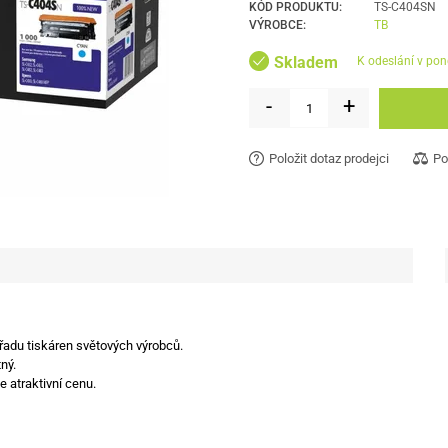
KÓD PRODUKTU:
TS-C404SN
VÝROBCE:
TB
Skladem
k odeslání v pon
-
+
Položit dotaz prodejci
Po
 řadu tiskáren světových výrobců.
ný.
e atraktivní cenu.