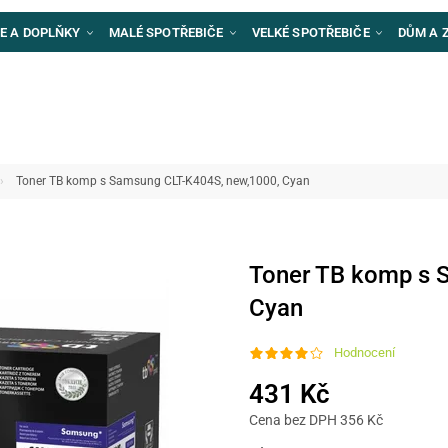
E A DOPLŇKY
MALÉ SPOTŘEBIČE
VELKÉ SPOTŘEBIČE
DŮM A 
Toner TB komp s Samsung CLT-K404S, new,1000, Cyan
Toner TB komp s 
Cyan
Hodnocení
431 Kč
Cena bez DPH 356 Kč