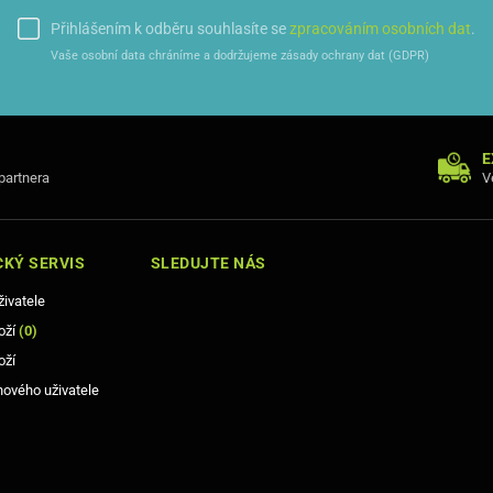
Přihlášením k odběru souhlasíte se
zpracováním osobních dat
.
Vaše osobní data chráníme a dodržujeme zásady ochrany dat (GDPR)
E
 partnera
V
KÝ SERVIS
SLEDUJTE NÁS
živatele
oží
(
0
)
oží
nového uživatele