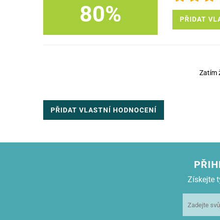
80%
PŘIDAT VL
Zatím 
PŘIDAT VLASTNÍ HODNOCENÍ
PŘIH
Získejte