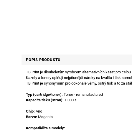
POPIS PRODUKTU
TB Print je dlouholetým výrobcem alternativních kazet pro celou
Kazety a tonery splňují nejpřísnější nároky na kvalitu i tisk samot
TB Print je synonymum pro dokonalé věrný, ostrý tisk a to za stál
Typ (cartridge/toner):
Toner - remanufactured
Kapacita tisku (stran):
1.000 s
Chip:
Ano
Barva:
Magenta
Kompatibilita s modely: