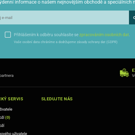
 týdenní informace o našem nejnovějším obchodě a speciálních 
Přihlášením k odběru souhlasíte se
zpracováním osobních dat
.
Vaše osobní data chráníme a dodržujeme zásady ochrany dat (GDPR)
E
 partnera
V
KÝ SERVIS
SLEDUJTE NÁS
živatele
oží
(
0
)
oží
nového uživatele