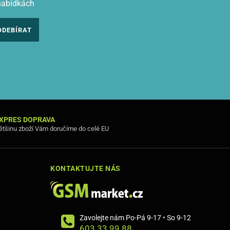
nabídkách
ODEBÍRAT
XPRES DOPRAVA
ětšinu zboží Vám doručíme do celé EU
KONTAKTUJTE NÁS
Zavolejte nám Po-Pá 9-17 • So 9-12
603 33 99 88