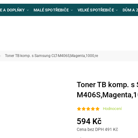
E A DOPLŇKY
MALÉ SPOTŘEBIČE
VELKÉ SPOTŘEBIČE
DŮM A 
Toner TB komp. s Samsung CLT-M406S,Magenta,1000,re
Toner TB komp. s
M406S,Magenta,1
Hodnocení
594 Kč
Cena bez DPH 491 Kč