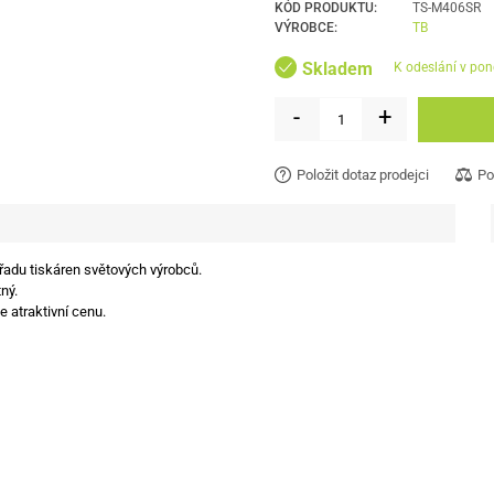
KÓD PRODUKTU:
TS-M406SR
VÝROBCE:
TB
Skladem
k odeslání v pon
-
+
Položit dotaz prodejci
Po
 řadu tiskáren světových výrobců.
ný.
e atraktivní cenu.