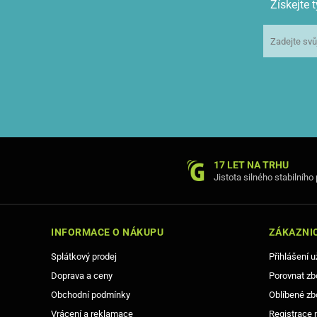
Získejte
17 LET NA TRHU
Jistota silného stabilního
INFORMACE O NÁKUPU
ZÁKAZNIC
Splátkový prodej
Přihlášení u
Doprava a ceny
Porovnat zb
Obchodní podmínky
Oblíbené zb
Vrácení a reklamace
Registrace 