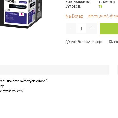
KÓD PRODUKTU:
TS-M506LR
VÝROBCE:
TB
Na Dotaz
informujte mě, až b
-
+
Položit dotaz prodejci
Po
 řadu tiskáren světových výrobců.
ný.
e atraktivní cenu.