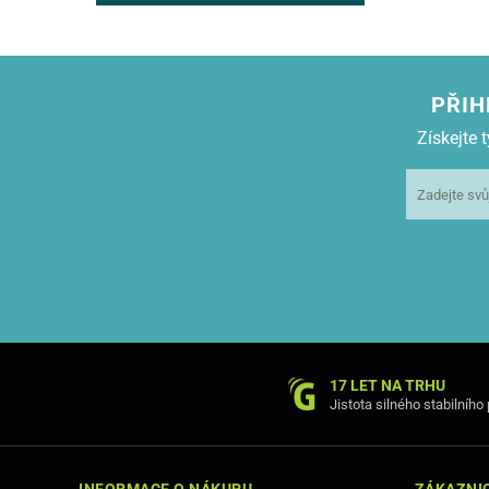
PŘIH
Získejte
17 LET NA TRHU
Jistota silného stabilního