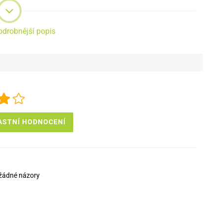
odrobnější popis
ASTNÍ HODNOCENÍ
žádné názory