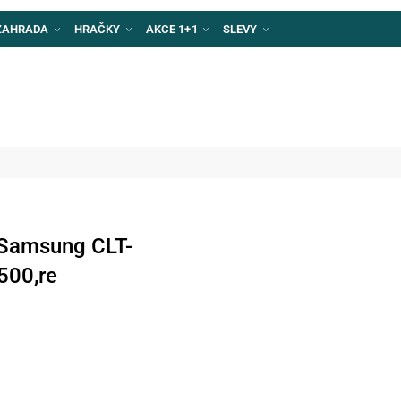
ZAHRADA
HRAČKY
AKCE 1+1
SLEVY
 Samsung CLT-
500,re