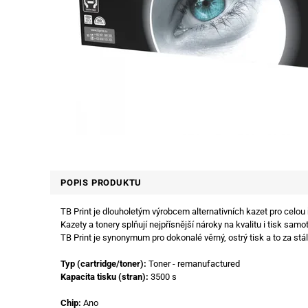
POPIS PRODUKTU
TB Print je dlouholetým výrobcem alternativních kazet pro celou
Kazety a tonery splňují nejpřísnější nároky na kvalitu i tisk samot
TB Print je synonymum pro dokonalé věrný, ostrý tisk a to za stál
Typ (cartridge/toner):
Toner - remanufactured
Kapacita tisku (stran):
3500 s
Chip:
Ano