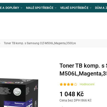
E A DOPLŇKY
MALÉ SPOTŘEBIČE
VELKÉ SPOTŘEBIČE
DŮM A 
Toner TB komp. s Samsung CLT-M506L,Magenta,3500,re
Toner TB komp. s
M506L,Magenta,3
Hodnocení
1 048 Kč
Cena bez DPH 866 Kč