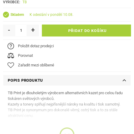
VÝROBCE:
TB
k odeslání v pondělí 10.08.
Skladem
-
+
PŘIDAT DO KOŠÍKU
Položit dotaz prodejci
Porovnat
Zařadit mezi oblíbené
POPIS PRODUKTU
TB Print je dlouholetým výrobcem alternativních kazet pro celou řadu
tiskáren světových výrobců.
Kazety a tonery splňují nejpřísnější nároky na kvalitu i tisk samotný.
TB Print je synonymum pro dokonalé věrný, ostrý tisk a to za stále
atraktivní cenu.
Barva:
Black