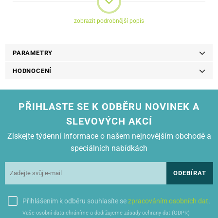
Výtěžnost:
1 000
zobrazit podrobnější popis
Kompatibilita:
Brother DCP-L3510CDW, DCP-L3550CDW, MFC-
L3730CDN, MFC-L3770CDW, HL-L3210CW, HL-L3270CDW
PARAMETRY
HODNOCENÍ
PŘIHLASTE SE K ODBĚRU NOVINEK A
SLEVOVÝCH AKCÍ
Získejte týdenní informace o našem nejnovějším obchodě a
speciálních nabídkách
ODEBÍRAT
Přihlášením k odběru souhlasíte se
zpracováním osobních dat
.
Vaše osobní data chráníme a dodržujeme zásady ochrany dat (GDPR)