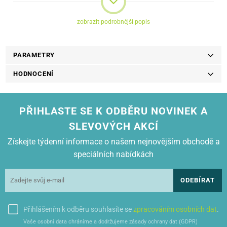
Výtěžnost:
2 300
zobrazit podrobnější popis
Kompatibilita:
Brother DCP-L3510CDW, DCP-L3550CDW, MFC-
L3730CDN, MFC-L3770CDW, HL-L3210CW, HL-L3270CDW
PARAMETRY
HODNOCENÍ
PŘIHLASTE SE K ODBĚRU NOVINEK A
SLEVOVÝCH AKCÍ
Získejte týdenní informace o našem nejnovějším obchodě a
speciálních nabídkách
ODEBÍRAT
Přihlášením k odběru souhlasíte se
zpracováním osobních dat
.
Vaše osobní data chráníme a dodržujeme zásady ochrany dat (GDPR)