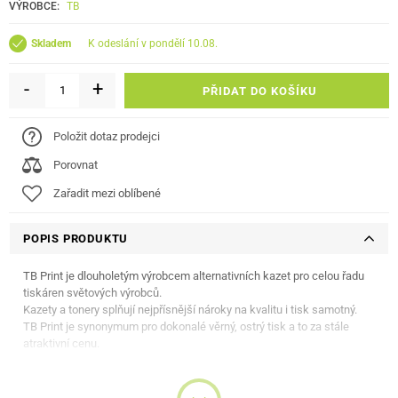
VÝROBCE:
TB
k odeslání v pondělí 10.08.
Skladem
-
+
PŘIDAT DO KOŠÍKU
Položit dotaz prodejci
Porovnat
Zařadit mezi oblíbené
POPIS PRODUKTU
TB Print je dlouholetým výrobcem alternativních kazet pro celou řadu
tiskáren světových výrobců.
Kazety a tonery splňují nejpřísnější nároky na kvalitu i tisk samotný.
TB Print je synonymum pro dokonalé věrný, ostrý tisk a to za stále
atraktivní cenu.
Barva:
Yellow