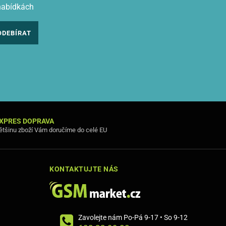
nabídkách
ODEBÍRAT
XPRES DOPRAVA
ětšinu zboží Vám doručíme do celé EU
KONTAKTUJTE NÁS
Zavolejte nám Po-Pá 9-17 • So 9-12