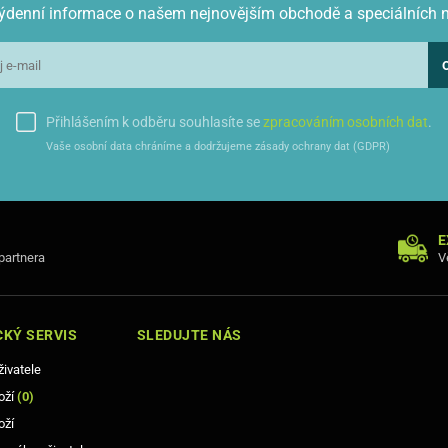
 týdenní informace o našem nejnovějším obchodě a speciálních 
Přihlášením k odběru souhlasíte se
zpracováním osobních dat
.
Vaše osobní data chráníme a dodržujeme zásady ochrany dat (GDPR)
E
 partnera
V
KÝ SERVIS
SLEDUJTE NÁS
živatele
oží
(
0
)
oží