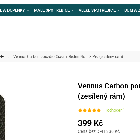
E A DOPLŇKY
MALÉ SPOTŘEBIČE
VELKÉ SPOTŘEBIČE
DŮM A 
yty
Vennus Carbon pouzdro Xiaomi Redmi Note 8 Pro (zesílený rám)
Vennus Carbon po
(zesílený rám)
Hodnocení
399 Kč
Cena bez DPH 330 Kč