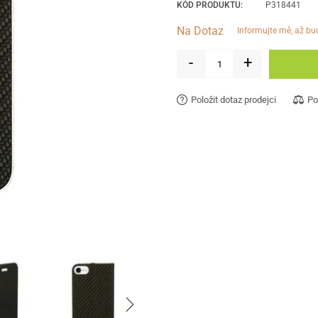
KÓD PRODUKTU:
P318441
Na Dotaz
informujte mě, až b
-
+
Položit dotaz prodejci
Po