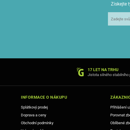
Získejte
17 LET NA TRHU
Jistota silného stabilního
INFORMACE O NÁKUPU
ZÁKAZNIC
Splátkový prodej
Přihlášení u
Doprava a ceny
Porovnat zb
Obchodní podmínky
Oblíbené zb