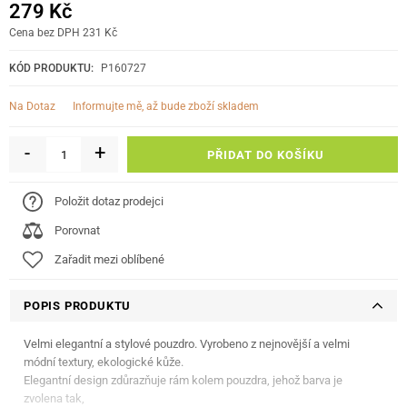
279 Kč
Cena bez DPH 231 Kč
KÓD PRODUKTU:
P160727
informujte mě, až bude zboží skladem
Na Dotaz
-
+
PŘIDAT DO KOŠÍKU
Položit dotaz prodejci
Porovnat
Zařadit mezi oblíbené
POPIS PRODUKTU
Velmi elegantní a stylové pouzdro. Vyrobeno z nejnovější a velmi
módní textury, ekologické kůže.
Elegantní design zdůrazňuje rám kolem pouzdra, jehož barva je
zvolena tak,