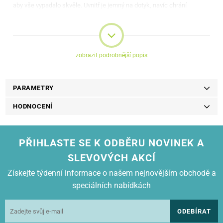
aby vše vypadalo skvěle. Uvnitř je jemný na dotyk, navíc chrání
obrazovku přístroje, elegantní kapsa pro bankovní karty plus vytištěná
značka Vennus navíc zvyšuje estetickou hodnotu. Silné magnety
usnadňují použití.
zobrazit podrobnější popis
PARAMETRY
HODNOCENÍ
PŘIHLASTE SE K ODBĚRU NOVINEK A
SLEVOVÝCH AKCÍ
Získejte týdenní informace o našem nejnovějším obchodě a
speciálních nabídkách
ODEBÍRAT