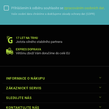
Přihlášením k odběru souhlasíte se
zpracováním osobních dat
.
Vaše osobní data chráníme a dodržujeme zásady ochrany dat (GDPR)
17 LET NA TRHU
Jistota silného stabilního partnera
EXPRES DOPRAVA
Většinu zboží Vám doručíme do celé EU
INFORMACE O NÁKUPU
ZÁKAZNICKÝ SERVIS
SLEDUJTE NÁS
KONTAKTUJTE NÁS