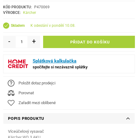
KÓD PRODUKTU:
P470069
VÝROBCE:
Kärcher
k odeslání v pondělí 10.08.
Skladem
-
+
PŘIDAT DO KOŠÍKU
Splátková kalkulačka
spočítejte si nezávazně splátky
Položit dotaz prodejci
Porovnat
Zařadit mezi oblíbené
POPIS PRODUKTU
Víceúčelový vysavač
Kärcher WD 3 AKU