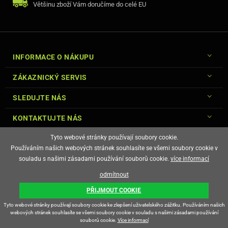
Většinu zboží Vám doručíme do celé EU
INFORMACE O NÁKUPU
ZÁKAZNICKÝ SERVIS
SLEDUJTE NÁS
KONTAKTUJTE NÁS
Tyto webové stránky používají soubory cookie.
Používáním našich webových stránek souhlasíte se všemi soubory cookie v
souladu s našimi zásadami používání souborů cookie.
více informací
© Copyright Gsm-Market.cz All Rights Reserved
odmítnout
E-shop vytvořila
PŘIJMOUT COOKIE
Tyto webové stránky používají soubory cookie ke zlepšení uživatelského zážitku. Používáním našich
webových stránek souhlasíte se všemi soubory cookie v souladu s našimi zásadami používání
souborů cookie.
Více informací