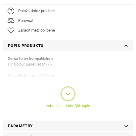
Položit dotaz prodejci
Porovnat
Zařadit mezi oblíbené
POPIS PRODUKTU
Xerox toner kompatibilní s:
HP Colour LaserJet M775
Kapacita toneru:
16 000 str.
zobrazit podrobnější popis
PARAMETRY