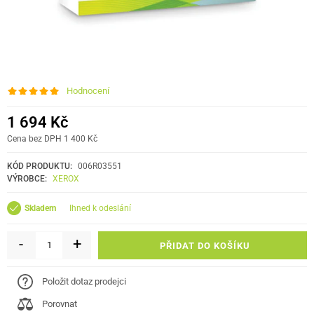
Hodnocení
1 694 Kč
Cena bez DPH 1 400 Kč
KÓD PRODUKTU:
006R03551
VÝROBCE:
XEROX
ihned k odeslání
Skladem
-
+
PŘIDAT DO KOŠÍKU
Položit dotaz prodejci
Porovnat