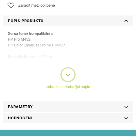
Zařadit mezi oblíbené
POPIS PRODUKTU
Xerox toner kompatibilní s:
HP Pro M452,
HP Color LaserJet Pro MFP M477
Kapacita toneru:
6 500 str.
zobrazit podrobnější popis
PARAMETRY
HODNOCENÍ