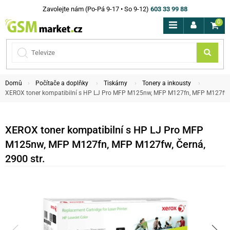
Zavolejte nám (Po-Pá 9-17 • So 9-12)
603 33 99 88
0
Domů
Počítače a doplňky
Tiskárny
Tonery a inkousty
XEROX toner kompatibilní s HP LJ Pro MFP M125nw, MFP M127fn, MFP M127fw, Č
XEROX toner kompatibilní s HP LJ Pro MFP
M125nw, MFP M127fn, MFP M127fw, Černá,
2900 str.