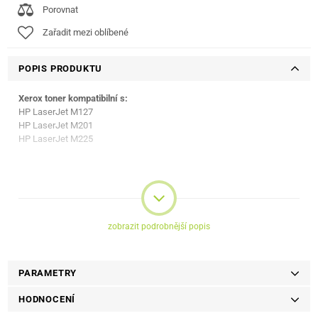
Porovnat
Zařadit mezi oblíbené
POPIS PRODUKTU
Xerox toner kompatibilní s:
HP LaserJet M127
HP LaserJet M201
HP LaserJet M225
Kapacita toneru:
2 900 str.
zobrazit podrobnější popis
PARAMETRY
HODNOCENÍ