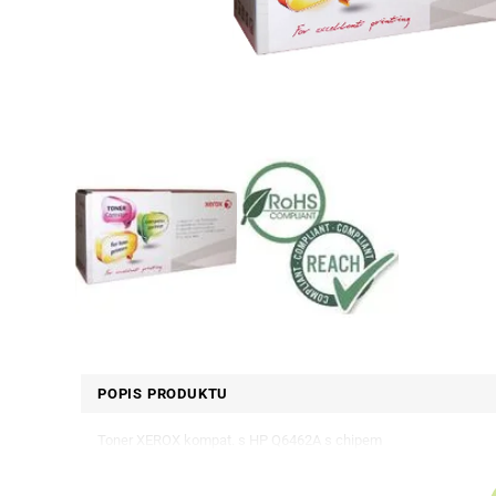
POPIS PRODUKTU
Toner XEROX kompat. s HP Q6462A s chipem