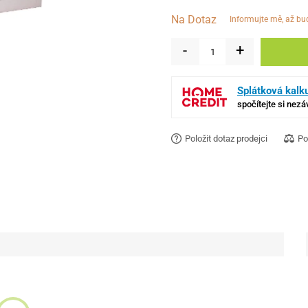
Na Dotaz
informujte mě, až b
-
+
Splátková kalk
spočítejte si nez
Položit dotaz prodejci
Po