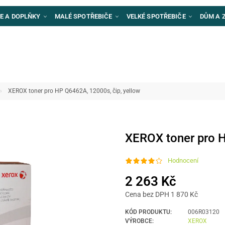
E A DOPLŇKY
MALÉ SPOTŘEBIČE
VELKÉ SPOTŘEBIČE
DŮM A 
XEROX toner pro HP Q6462A, 12000s, čip, yellow
XEROX toner pro H
Hodnocení
2 263 Kč
Cena bez DPH 1 870 Kč
KÓD PRODUKTU:
006R03120
VÝROBCE:
XEROX