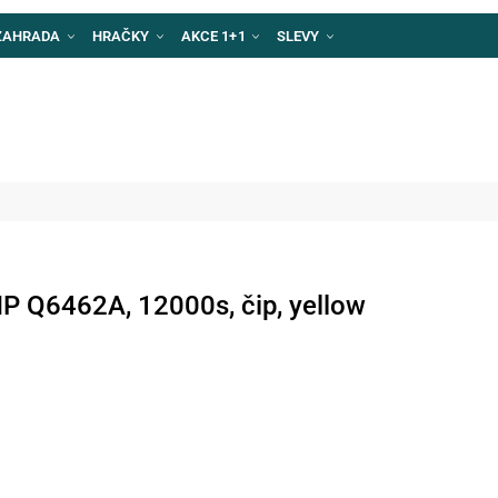
ZAHRADA
HRAČKY
AKCE 1+1
SLEVY
P Q6462A, 12000s, čip, yellow