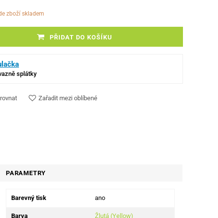
ude zboží skladem
PŘIDAT DO KOŠÍKU
ulačka
ávazně splátky
rovnat
Zařadit mezi oblíbené
PARAMETRY
Barevný tisk
ano
Barva
Žlutá (Yellow)