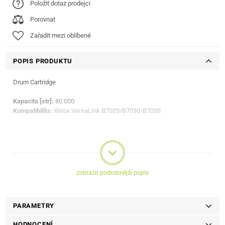
Položit dotaz prodejci
Porovnat
Zařadit mezi oblíbené
POPIS PRODUKTU
Drum Cartridge
Kapacita [str]:
80 000
Kompatibilita:
Xerox VersaLink B7025/B7030/B7035
zobrazit podrobnější popis
PARAMETRY
HODNOCENÍ