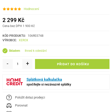
Hodnocení
2 299 Kč
Cena bez DPH 1 900 Kč
KÓD PRODUKTU:
106R03748
VÝROBCE:
XEROX
ihned k odeslání
Skladem
-
+
PŘIDAT DO KOŠÍKU
Splátková kalkulačka
spočítejte si nezávazně splátky
Položit dotaz prodejci
Porovnat