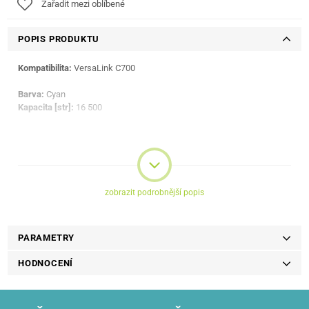
Zařadit mezi oblíbené
POPIS PRODUKTU
Kompatibilita:
VersaLink C700
Barva:
Cyan
Kapacita [str]:
16 500
zobrazit podrobnější popis
PARAMETRY
HODNOCENÍ