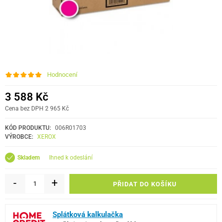
Hodnocení
3 588 Kč
Cena bez DPH 2 965 Kč
KÓD PRODUKTU:
006R01703
VÝROBCE:
XEROX
ihned k odeslání
Skladem
-
+
PŘIDAT DO KOŠÍKU
Splátková kalkulačka