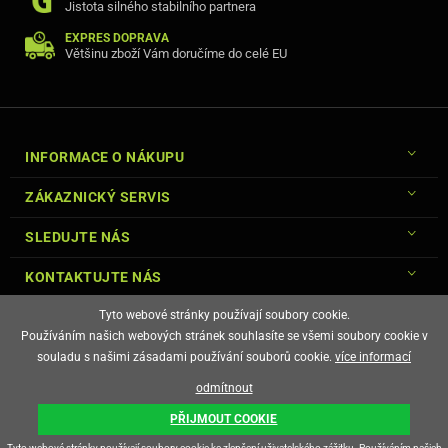
Jistota silného stabilního partnera
EXPRES DOPRAVA
Většinu zboží Vám doručíme do celé EU
INFORMACE O NÁKUPU
ZÁKAZNICKÝ SERVIS
SLEDUJTE NÁS
KONTAKTUJTE NÁS
Tyto webové stránky používají soubory cookie.
Používáním našich webových stránek souhlasíte se všemi soubory cookie v
souladu s našimi zásadami používání souborů cookie.
více informací
© Copyright Gsm-Market.cz All Rights Reserved
odmítnout
E-shop vytvořila
PŘIJMOUT COOKIE
Tyto webové stránky používají soubory cookie ke zlepšení uživatelského zážitku. Používáním našich