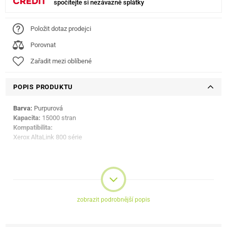
spočítejte si nezávazně splátky
Položit dotaz prodejci
Porovnat
Zařadit mezi oblíbené
POPIS PRODUKTU
Barva:
Purpurová
Kapacita:
15000 stran
Kompatibilita:
Xerox AltaLink 800 série
zobrazit podrobnější popis