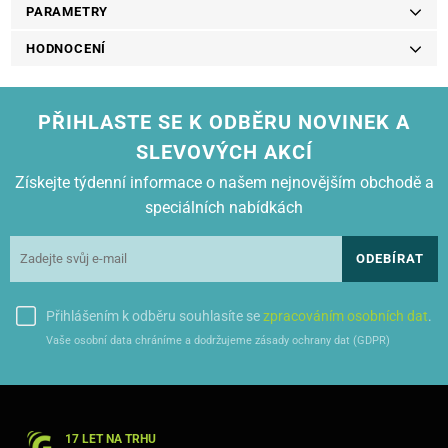
PARAMETRY
HODNOCENÍ
PŘIHLASTE SE K ODBĚRU NOVINEK A
SLEVOVÝCH AKCÍ
Získejte týdenní informace o našem nejnovějším obchodě a
speciálních nabídkách
ODEBÍRAT
Přihlášením k odběru souhlasíte se
zpracováním osobních dat
.
Vaše osobní data chráníme a dodržujeme zásady ochrany dat (GDPR)
17 LET NA TRHU