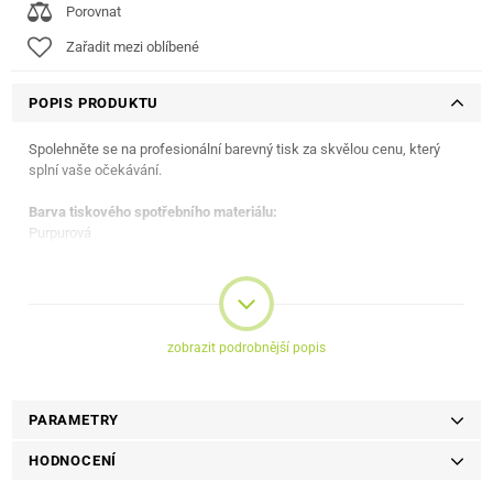
Porovnat
Zařadit mezi oblíbené
POPIS PRODUKTU
Spolehněte se na profesionální barevný tisk za skvělou cenu, který
splní vaše očekávání.
Barva tiskového spotřebního materiálu:
Purpurová
Kapacita:
8 000 stran
Kompatibilita:
zobrazit podrobnější popis
Xerox VersaLink C400
Xerox VersaLink C405
PARAMETRY
HODNOCENÍ