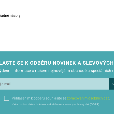
žádné názory
LASTE SE K ODBĚRU NOVINEK A SLEVOVÝCH
 týdenní informace o našem nejnovějším obchodě a speciálních 
Přihlášením k odběru souhlasíte se
zpracováním osobních dat
.
Vaše osobní data chráníme a dodržujeme zásady ochrany dat (GDPR)