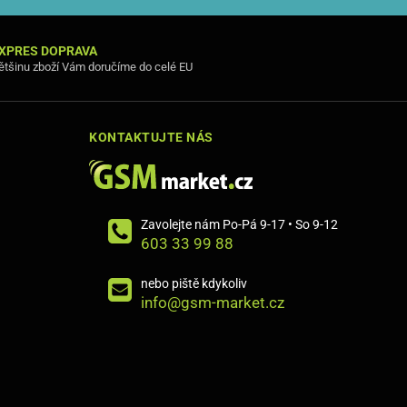
XPRES DOPRAVA
ětšinu zboží Vám doručíme do celé EU
KONTAKTUJTE NÁS
Zavolejte nám Po-Pá 9-17 • So 9-12
603 33 99 88
nebo piště kdykoliv
info@gsm-market.cz