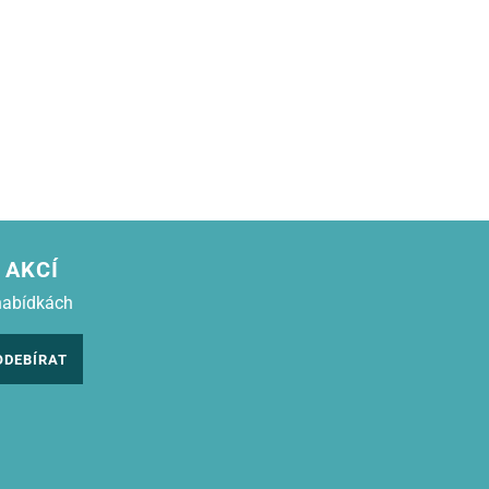
 AKCÍ
nabídkách
ODEBÍRAT