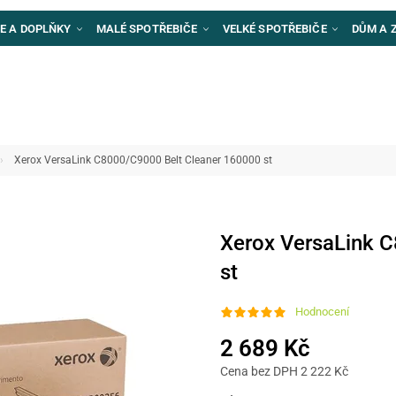
E A DOPLŇKY
MALÉ SPOTŘEBIČE
VELKÉ SPOTŘEBIČE
DŮM A 
Xerox VersaLink C8000/C9000 Belt Cleaner 160000 st
Xerox VersaLink 
st
Hodnocení
2 689 Kč
Cena bez DPH 2 222 Kč