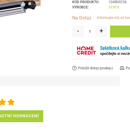
KÓD PRODUKTU:
104R00256
VÝROBCE:
XEROX
Na Dotaz
informujte mě, až b
-
+
Splátková kalk
spočítejte si nez
Položit dotaz prodejci
Po
ASTNÍ HODNOCENÍ