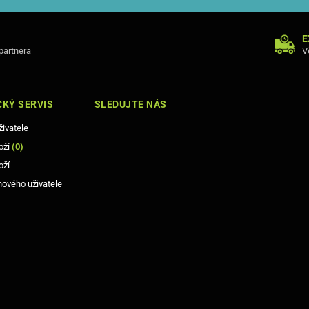
E
 partnera
V
KÝ SERVIS
SLEDUJTE NÁS
živatele
oží
(
0
)
oží
nového uživatele