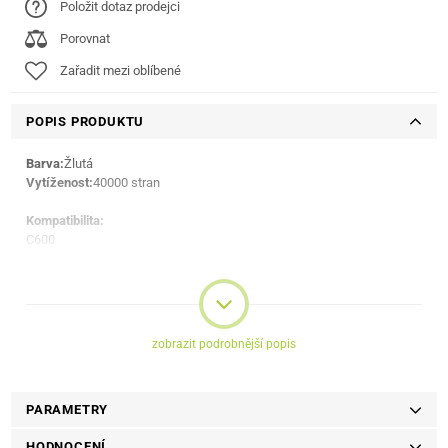
Položit dotaz prodejci
Porovnat
Zařadit mezi oblíbené
POPIS PRODUKTU
Barva:
Žlutá
Vytíženost:
40000 stran
Kompatibilita:
C600
C605
zobrazit podrobnější popis
PARAMETRY
HODNOCENÍ