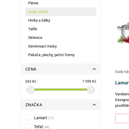
Pánve
Sady nádobí
Hrnky a šálky
Talíře
Sklenice
Servírovací misky
Pekáče, plechy, pečící formy
CENA
Sady ná
265 Kč
7 599 Kč
Lamart
Vyrobeno 
Designov
ZNAČKA
prvotříd
sendvič
úchyty p
Lamart
(17)
pohodlí.
Tefal
(34)