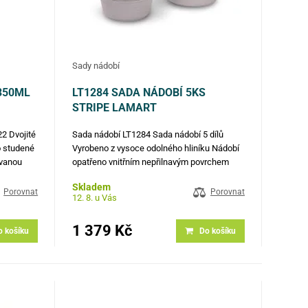
Sady nádobí
.350ML
LT1284 SADA NÁDOBÍ 5KS
STRIPE LAMART
2 Dvojité
Sada nádobí LT1284 Sada nádobí 5 dílů
o studené
Vyrobeno z vysoce odolného hliníku Nádobí
ovanou
opatřeno vnitřním nepřilnavým povrchem
gnu velmi
odolným proti oděru a připalování, silným
Skladem
teplotám
dnem a velmi elegantními úchyty pro větší
Porovnat
Porovnat
12. 8. u Vás
jší…
bezpečnost, funkčnost a pohodlí Poklice z…
1 379 Kč
o košíku
Do košíku