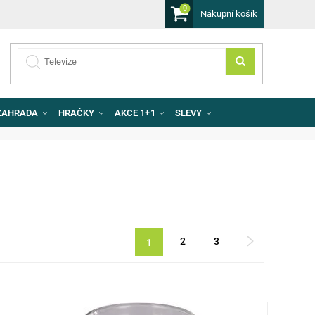
0
Nákupní košík
ZAHRADA
HRAČKY
AKCE 1+1
SLEVY
2
3
1