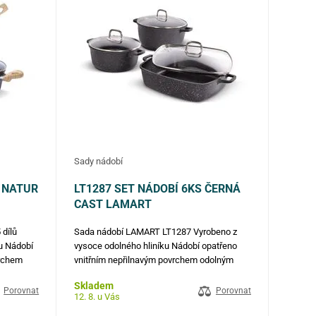
Sady nádobí
S NATUR
LT1287 SET NÁDOBÍ 6KS ČERNÁ
CAST LAMART
 dílů
Sada nádobí LAMART LT1287 Vyrobeno z
u Nádobí
vysoce odolného hliníku Nádobí opatřeno
vrchem
vnitřním nepřilnavým povrchem odolným
silným
proti oděru a připalování, silným dnem a
Skladem
o větší
velmi elegantními úchyty pro větší
Porovnat
Porovnat
12. 8. u Vás
oklice z…
bezpečnost, funkčnost a pohodlí Poklice z