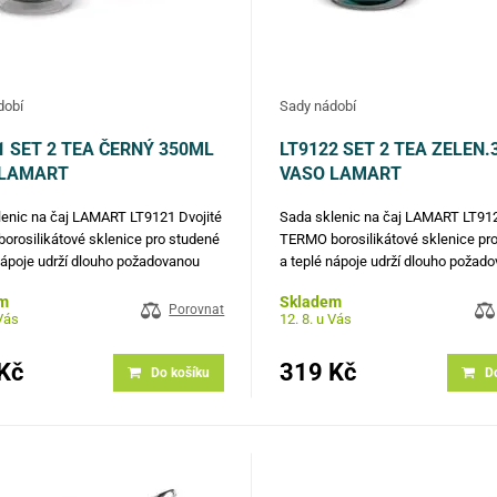
dobí
Sady nádobí
1 SET 2 TEA ČERNÝ 350ML
LT9122 SET 2 TEA ZELEN
 LAMART
VASO LAMART
enic na čaj LAMART LT9121 Dvojité
Sada sklenic na čaj LAMART LT912
rosilikátové sklenice pro studené
TERMO borosilikátové sklenice pr
nápoje udrží dlouho požadovanou
a teplé nápoje udrží dlouho požad
Sklenice v moderním designu velmi
teplotu. Sklenice v moderním desi
m
Skladem
olávají vysokým i nízkým teplotám
dobře odolávají vysokým i nízkým 
Porovnat
 Vás
12. 8. u Vás
rosilikátové sklo je odolnější…
Silné borosilikátové sklo je odolně
Kč
319 Kč
Do košíku
D