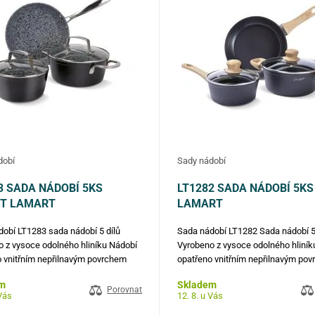
dobí
Sady nádobí
3 SADA NÁDOBÍ 5KS
LT1282 SADA NÁDOBÍ 5K
IT LAMART
LAMART
obí LT1283 sada nádobí 5 dílů
Sada nádobí LT1282 Sada nádobí 5
 z vysoce odolného hliníku Nádobí
Vyrobeno z vysoce odolného hliník
 vnitřním nepřilnavým povrchem
opatřeno vnitřním nepřilnavým po
proti oděru a připalování, silným
odolným proti oděru a připalování, 
m
Skladem
elmi elegantními úchyty pro větší
dnem a velmi elegantními úchyty pr
Porovnat
 Vás
12. 8. u Vás
st, funkčnost a pohodlí Poklice z…
bezpečnost, funkčnost a pohodlí P