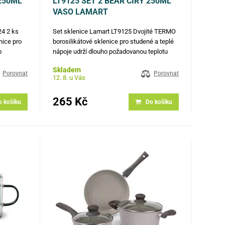
.250ML
LT9125 SET 2 BEAR ČIRÝ 250ML
VASO LAMART
24 2 ks
Set sklenice Lamart LT9125 Dvojité TERMO
nice pro
borosilikátové sklenice pro studené a teplé
o
nápoje udrží dlouho požadovanou teplotu
oderním
Sklenice v moderním designu velmi dobře
Skladem
okým i
odolávají vysokým i nízkým teplotám Silné
Porovnat
Porovnat
12. 8. u Vás
vé sklo
borosilikátové sklo je odolnější proti…
265 Kč
o košíku
Do košíku