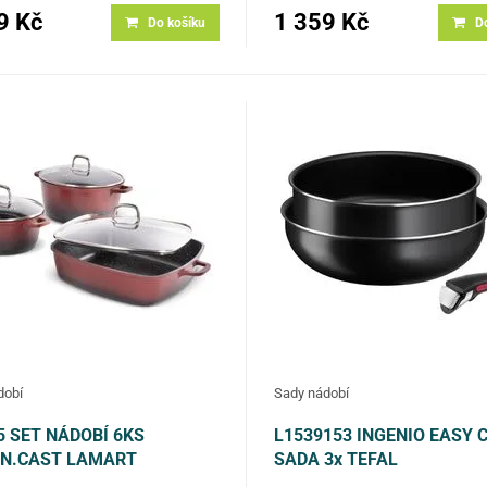
9 Kč
1 359 Kč
Do košíku
D
dobí
Sady nádobí
5 SET NÁDOBÍ 6KS
L1539153 INGENIO EASY 
N.CAST LAMART
SADA 3x TEFAL