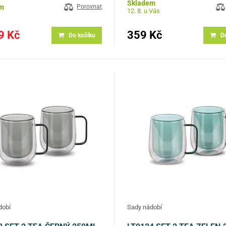
Silné borosilikátové sklo je odolně
Skladem
m
Porovnat
12. 8. u Vás
9 Kč
359 Kč
Do košíku
D
dobí
Sady nádobí