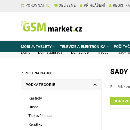
POROVNAT
(
0
)
OBLÍBENÉ
PŘIHLÁŠENÍ
REGISTR
MOBILY, TABLETY
TELEVIZE A ELEKTRONIKA
POČÍTAČ
Domů
Dům a zahrada
Domácnost
Nádobí
Sady n
SADY
ZPĚT NA NÁDOBÍ
PODKATEGORIE
Položek k zo
Kastroly
DOPORU
Hrnce
Tlakové hrnce
Rendlíky