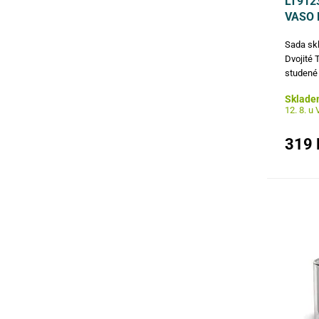
LT912
VASO
Sada sk
Dvojité 
studené 
požadov
Sklade
designu 
12. 8. u
nízkým t
je…
319 