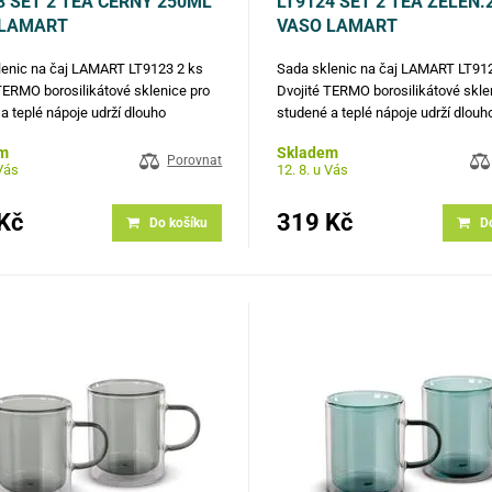
3 SET 2 TEA ČERNÝ 250ML
LT9124 SET 2 TEA ZELEN
 LAMART
VASO LAMART
lenic na čaj LAMART LT9123 2 ks
Sada sklenic na čaj LAMART LT91
TERMO borosilikátové sklenice pro
Dvojité TERMO borosilikátové skle
a teplé nápoje udrží dlouho
studené a teplé nápoje udrží dlouh
anou teplotu Sklenice v moderním
požadovanou teplotu Sklenice v m
m
Skladem
velmi dobře odolávají vysokým i
designu velmi dobře odolávají vys
Porovnat
 Vás
12. 8. u Vás
eplotám Silné borosilikátové sklo
nízkým teplotám Silné borosilikáto
je…
Kč
319 Kč
Do košíku
D