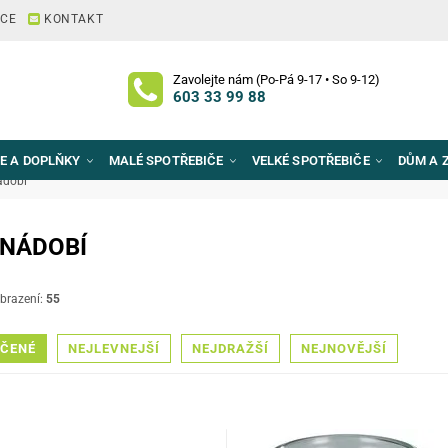
ACE
KONTAKT
Zavolejte nám (Po-Pá 9-17 • So 9-12)
603 33 99 88
E A DOPLŇKY
MALÉ SPOTŘEBIČE
VELKÉ SPOTŘEBIČE
DŮM A 
ádobí
 NÁDOBÍ
brazení:
55
ČENÉ
NEJLEVNEJŠÍ
NEJDRAŽŠÍ
NEJNOVĚJŠÍ