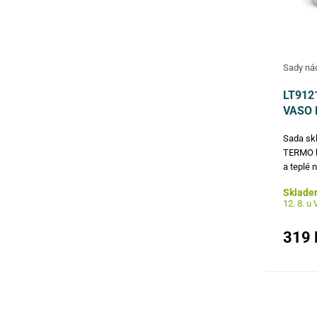
Sady ná
LT912
VASO
Sada skl
TERMO bo
a teplé 
teplotu 
Sklade
dobře od
12. 8. u
Silné bo
319 