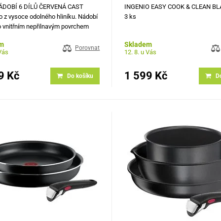
ÁDOBÍ 6 DÍLŮ ČERVENÁ CAST
INGENIO EASY COOK & CLEAN BL
 z vysoce odolného hliníku. Nádobí
3 ks
 vnitřním nepřilnavým povrchem
proti oděru a připalování, silným
m
Skladem
elmi elegantními úchyty pro větší
Porovnat
 Vás
12. 8. u Vás
st, funkčnost a pohodlí. Poklice z…
9 Kč
1 599 Kč
Do košíku
D