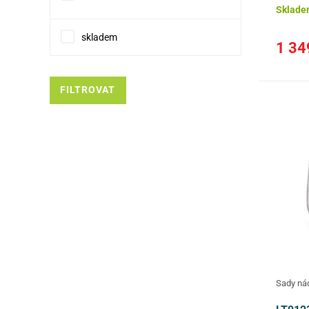
Sklade
skladem
1 34
FILTROVAT
Sady ná