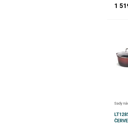
1 51
Sady ná
LT128
ČERVE