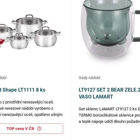
dobí
Sady nádobí
 Shape LT1111 8 ks
LT9127 SET 2 BEAR ZELE
VASO LAMART
z prvotřídní nerezavějící oceli.
é nerezové nádobí vyrobeno z
Set sklenic LAMART LT9127 2 ks D
ní nerezavějící oceli, opatřeno silným
TERMO borosilikátové sklenice pr
ovým dnem a velmi elegantními
a teplé nápoje udrží dlouho požad
ro větší bezpečnost, funkčnost a
teplotu Sklenice v moderním desig
TOP cena V ČR
 Poklice z odolného skla a otvorem…
dobře odolávají vysokým i nízkým 