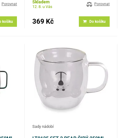
jší…
Silné borosilikátové sklo je odolnější…
Skladem
Porovnat
Porovnat
12. 8. u Vás
369 Kč
o košíku
Do košíku
Sady nádobí