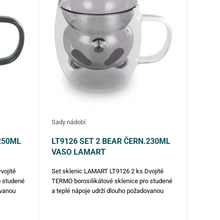
Sady nádobí
.250ML
LT9126 SET 2 BEAR ČERN.230ML
VASO LAMART
vojité
Set sklenic LAMART LT9126 2 ks Dvojité
o studené
TERMO borosilikátové sklenice pro studené
ovanou
a teplé nápoje udrží dlouho požadovanou
nu velmi
teplotu Sklenice v moderním designu velmi
teplotám
dobře odolávají vysokým i nízkým teplotám