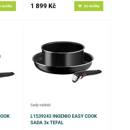
odolného skla a…
1 899 Kč
o košíku
Do košíku
Sady nádobí
COOK
L1539243 INGENIO EASY COOK
SADA 3x TEFAL