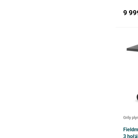
brzdou p
9 99
Grily pl
Fieldm
3 hořá