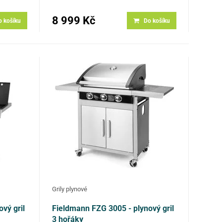
deska: litinový Teploměr 4x kolečka s
brzdou pro…
8 999 Kč
o košíku
Do košíku
Grily plynové
vý gril
Fieldmann FZG 3005 - plynový gril
3 hořáky