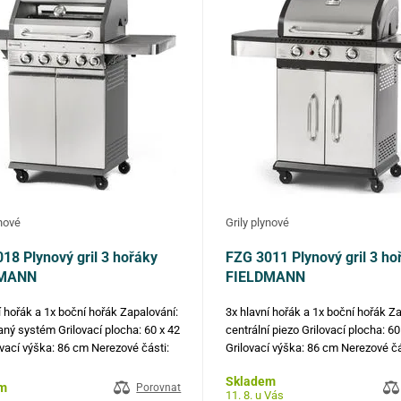
ynové
Grily plynové
18 Plynový gril 3 hořáky
FZG 3011 Plynový gril 3 ho
DMANN
FIELDMANN
í hořák a 1x boční hořák Zapalování:
3x hlavní hořák a 1x boční hořák Z
aný systém Grilovací plocha: 60 x 42
centrální piezo Grilovací plocha: 6
vací výška: 86 cm Nerezové části:
Grilovací výška: 86 cm Nerezové čás
dlo, dvířka,controlní panel Rošt a
madlo, dvířka,controlní panel Rošt 
Skladem
litinový Teploměr 4x kolečka s
litinový Teploměr 4x kolečka s brz
m
Porovnat
11. 8. u Vás