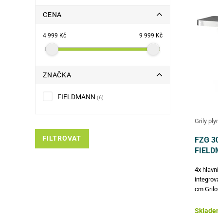
CENA
4 999 Kč
9 999 Kč
ZNAČKA
FIELDMANN
(6)
Grily pl
FILTROVAT
FZG 30
FIEL
4x hlavn
integrov
cm Grilo
víko, ma
deska : 
Sklade