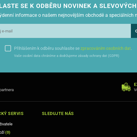
LASTE SE K ODBĚRU NOVINEK A SLEVOVÝCH
 týdenní informace o našem nejnovějším obchodě a speciálních 
Přihlášením k odběru souhlasíte se
zpracováním osobních dat
.
Vaše osobní data chráníme a dodržujeme zásady ochrany dat (GDPR)
E
 partnera
V
KÝ SERVIS
SLEDUJTE NÁS
živatele
oží
(
0
)