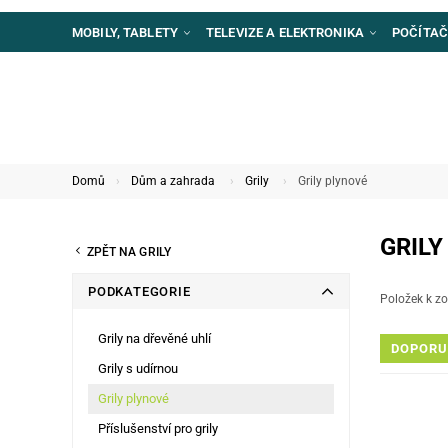
MOBILY, TABLETY
TELEVIZE A ELEKTRONIKA
POČÍTAČ
Domů
Dům a zahrada
Grily
Grily plynové
GRILY
ZPĚT NA GRILY
PODKATEGORIE
Položek k zo
Grily na dřevěné uhlí
DOPORU
Grily s udírnou
Grily plynové
Příslušenství pro grily