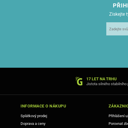
PŘIH
Získejte
17 LET NA TRHU
Jistota silného stabilního
INFORMACE O NÁKUPU
ZÁKAZNIC
Splátkový prodej
Přihlášení u
Doprava a ceny
Porovnat zb