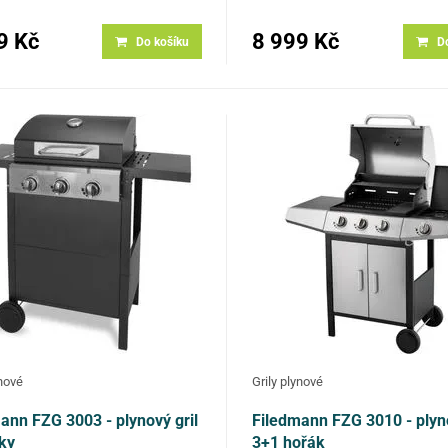
ro snadnější manipulaci…
snadnější manipulaci…
9 Kč
8 999 Kč
Do košíku
D
ynové
Grily plynové
ann FZG 3003 - plynový gril
Filedmann FZG 3010 - plyno
ky
3+1 hořák