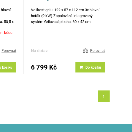
 hlavní
Velikost grilu: 122 x 57 x 112 cm 3x hlavní
hořák (9 kW) Zapalování: integrovaný
a: 50,5 x
systém Grilovací plocha: 60 x 42 cm
litinový
Grilovací výška: 86 cm Nerezové části: víko,
ní kódu -
anipulaci
madlo, dvířka Rošt a deska: litinový
Teploměr 4x kolečka s brzdou pro
snadnější…
Na dotaz
Porovnat
Porovnat
6 799 Kč
o košíku
Do košíku
1