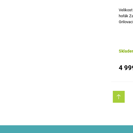
Velikost
hořák Za
Grilovac
výška: 8
stolky T
manipul
Sklade
4 99