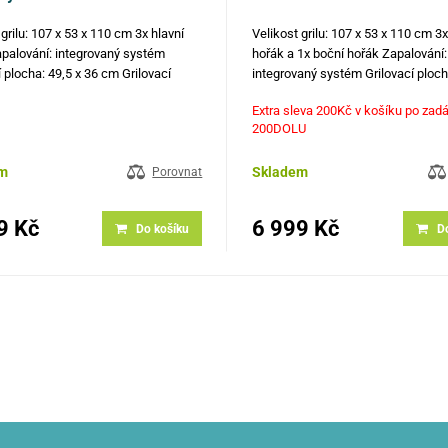
 grilu: 107 x 53 x 110 cm 3x hlavní
Velikost grilu: 107 x 53 x 110 cm 3x
palování: integrovaný systém
hořák a 1x boční hořák Zapalování:
í plocha: 49,5 x 36 cm Grilovací
integrovaný systém Grilovací ploch
6 cm Rošt: litinový Sklopné boční
39 cm Grilovací výška: 86 cm Rošt: 
Extra sleva 200Kč v košíku po zadá
eploměr Kolečka pro snadnější
Teploměr Kolečka pro snadnější m
200DOLU
aci
m
Skladem
Porovnat
9 Kč
6 999 Kč
Do košíku
D