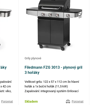
Grily plynové
řáky
Filedmann FZG 3013 - plynový gril
3 hořáky
apalování:
Velikost grilu: 122 x 57 x 112 cm 3x hlavní
0 x 42 cm
hořák a 1x boční hořák (11,5 kW)
ti: víko,
Zapalování: integrovaný systém Grilovací
a deska :
plocha: 60 x 42 cm Grilovací výška: 86 cm
dou pro
Nerezový controlní panel a madlo Rošt a
Skladem
Porovnat
Porovnat