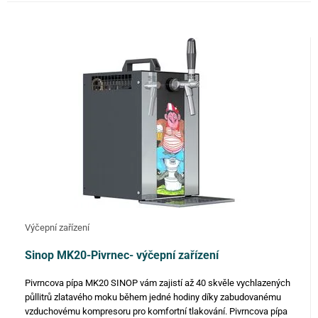
FILTROVAT
Výčepní zařízení
Sinop MK20-Pivrnec- výčepní zařízení
Pivrncova pípa MK20 SINOP vám zajistí až 40 skvěle vychlazených
půllitrů zlatavého moku během jedné hodiny díky zabudovanému
vzduchovému kompresoru pro komfortní tlakování. Pivrncova pípa