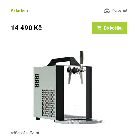
v jednokohoutovém provedení. Součástí je veškeré potřebné…
Skladem
Porovnat
14 490 Kč
Do košíku
Výčepní zařízení