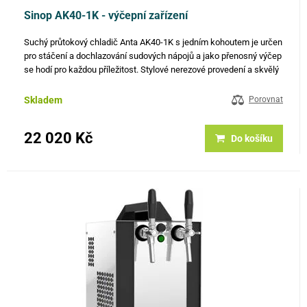
Sinop AK40-1K - výčepní zařízení
Suchý průtokový chladič Anta AK40-1K s jedním kohoutem je určen
pro stáčení a dochlazování sudových nápojů a jako přenosný výčep
se hodí pro každou příležitost. Stylové nerezové provedení a skvělý
výkon 40 l / hod z něj dělají nepostradatelného…
Skladem
Porovnat
22 020 Kč
Do košíku