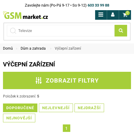
Zavolejte nám (Po-Pá 9-17 • So 9-12)
603 33 99 88
0
Domů
Dům a zahrada
Výčepní zařízení
VÝČEPNÍ ZAŘÍZENÍ
ZOBRAZIT FILTRY
ZPĚT NA DŮM A ZAHRADA
Položek k zobrazení:
5
DOPORUČENÉ
PODKATEGORIE
NEJLEVNEJŠÍ
NEJDRAŽŠÍ
NEJNOVĚJŠÍ
CENA
1
ZNAČKA