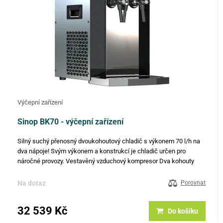
Výčepní zařízení
Sinop BK70 - výčepní zařízení
Silný suchý přenosný dvoukohoutový chladič s výkonem 70 l/h na
dva nápoje! Svým výkonem a konstrukcí je chladič určen pro
náročné provozy. Vestavěný vzduchový kompresor Dva kohouty
Robustní konstrukce Nerezový plášť Masivní výklopná madla pro…
Na dotaz
Porovnat
32 539 Kč
Do košíku