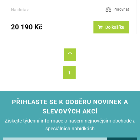
čepování dvou nápojů naráz a skvělý výkon 40 l / hod z něj dělají…
Na dotaz
Porovnat
20 190 Kč
Do košíku
1
PŘIHLASTE SE K ODBĚRU NOVINEK A
SLEVOVÝCH AKCÍ
Získejte týdenní informace o našem nejnovějším obchodě a
speciálních nabídkách