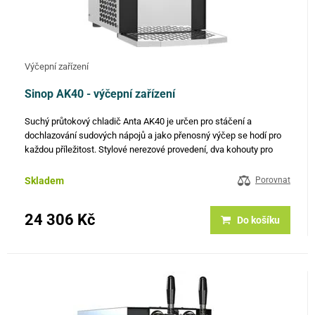
Výčepní zařízení
Sinop AK40 - výčepní zařízení
Suchý průtokový chladič Anta AK40 je určen pro stáčení a
dochlazování sudových nápojů a jako přenosný výčep se hodí pro
každou příležitost. Stylové nerezové provedení, dva kohouty pro
čepování dvou nápojů naráz a skvělý výkon 40 l / hod z něj dělají…
Skladem
Porovnat
24 306 Kč
Do košíku