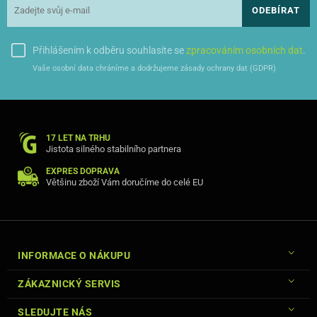
ODEBÍRAT
Přihlášením k odběru souhlasíte se
zpracováním osobních dat
.
Vaše osobní data chráníme a dodržujeme zásady ochrany dat (GDPR)
17 LET NA TRHU
Jistota silného stabilního partnera
EXPRES DOPRAVA
Většinu zboží Vám doručíme do celé EU
INFORMACE O NÁKUPU
ZÁKAZNICKÝ SERVIS
SLEDUJTE NÁS