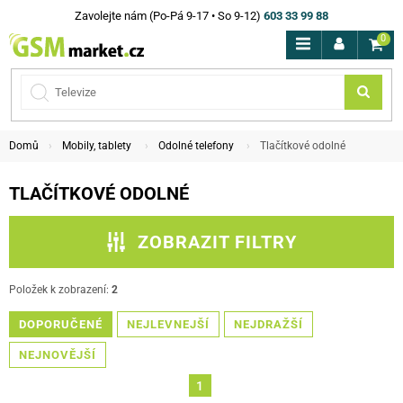
Zavolejte nám (Po-Pá 9-17 • So 9-12)
603 33 99 88
0
Domů
Mobily, tablety
Odolné telefony
Tlačítkové odolné
TLAČÍTKOVÉ ODOLNÉ
ZOBRAZIT FILTRY
ZPĚT NA ODOLNÉ TELEFONY
Položek k zobrazení:
2
DOPORUČENÉ
PODKATEGORIE
NEJLEVNEJŠÍ
NEJDRAŽŠÍ
NEJNOVĚJŠÍ
CENA
1
ZNAČKA