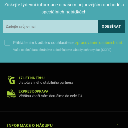
Získejte týdenní informace o našem nejnovějším obchodě a
speciálních nabídkách
ODEBÍRAT
Přihlášením k odběru souhlasíte se
zpracováním osobních dat
.
Vaše osobní data chráníme a dodržujeme zásady ochrany dat (GDPR)
17 LET NA TRHU
Jistota silného stabilního partnera
EXPRES DOPRAVA
Většinu zboží Vám doručíme do celé EU
INFORMACE O NÁKUPU