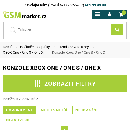
Zavolejte nám (Po-Pá 9-17 • So 9-12)
603 33 99 88
0
Domů
Počítače a doplňky
Herní konzole a hry
XBOX One / One S / One X
Konzole Xbox One / One S / One X
KONZOLE XBOX ONE / ONE S / ONE X
ZOBRAZIT FILTRY
ZPĚT NA XBOX ONE / ONE S / ONE X
Položek k zobrazení:
2
DOPORUČENÉ
PODKATEGORIE
NEJLEVNEJŠÍ
NEJDRAŽŠÍ
NEJNOVĚJŠÍ
CENA
1