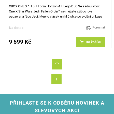
XBOX ONE X 1 TB + Forza Horizon 4 + Lego DLC Se sadou Xbox
One X Star Wars Jedi: Fallen Order™ se můžete vžít do role
padawana řádu Jedi, který o vlásek unikl čistce po vydání příkazu
66. Tato sada obsahuje plnou hru Star Wars Jedi: Fallen Order™…
Na dotaz
Porovnat
9 599 Kč
Do košíku
1
PŘIHLASTE SE K ODBĚRU NOVINEK A
SLEVOVÝCH AKCÍ