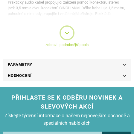
Praktický audio kabel propojující zařízení pomocí konektoru stereo
jack 3,5 mm a dvou konektorů CINCH M/M. Délka kabelu je 1,5 metru,
pohodlně s ním tedy propojíte i vzdálenější přístroje. Rozkládá
stereofonní signál na dva samostatné kanály. Vhodný pro propojení TV
k mobilním zařízením.
Délka:
1,5 m
Barva:
černá
zobrazit podrobnější popis
PARAMETRY
HODNOCENÍ
PŘIHLASTE SE K ODBĚRU NOVINEK A
SLEVOVÝCH AKCÍ
Získejte týdenní informace o našem nejnovějším obchodě a
speciálních nabídkách