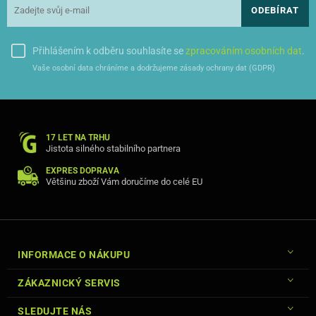
ODEBÍRAT
Přihlášením k odběru souhlasíte se
zpracováním osobních dat
.
Vaše osobní data chráníme a dodržujeme zásady ochrany dat (GDPR)
17 LET NA TRHU
Jistota silného stabilního partnera
EXPRES DOPRAVA
Většinu zboží Vám doručíme do celé EU
INFORMACE O NÁKUPU
ZÁKAZNICKÝ SERVIS
SLEDUJTE NÁS