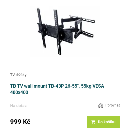
TV držáky
TB TV wall mount TB-43P 26-55", 55kg VESA
400x400
Na dotaz
Porovnat
999 Kč
Do košíku