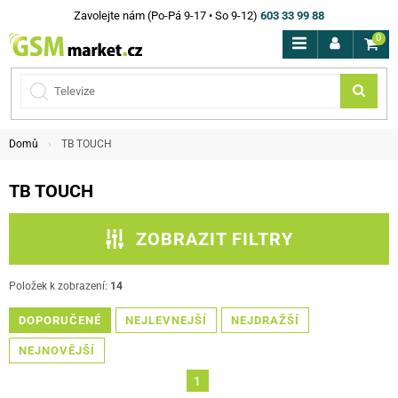
Zavolejte nám (Po-Pá 9-17 • So 9-12)
603 33 99 88
0
Domů
TB TOUCH
TB TOUCH
ZOBRAZIT FILTRY
CENA
Položek k zobrazení:
14
BARVA
DOPORUČENÉ
NEJLEVNEJŠÍ
NEJDRAŽŠÍ
NEJNOVĚJŠÍ
FILTROVAT
1