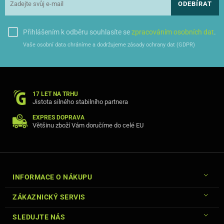
ODEBÍRAT
Přihlášením k odběru souhlasíte se
zpracováním osobních dat
.
Vaše osobní data chráníme a dodržujeme zásady ochrany dat (GDPR)
17 LET NA TRHU
Jistota silného stabilního partnera
EXPRES DOPRAVA
Většinu zboží Vám doručíme do celé EU
INFORMACE O NÁKUPU
ZÁKAZNICKÝ SERVIS
SLEDUJTE NÁS