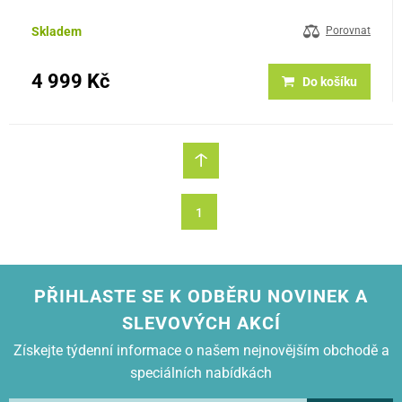
Retro gramofon s funkcí autostop, USB konektorem, CD/MP3
přehrávačem a…
Skladem
Porovnat
4 999 Kč
Do košíku
1
PŘIHLASTE SE K ODBĚRU NOVINEK A
SLEVOVÝCH AKCÍ
Získejte týdenní informace o našem nejnovějším obchodě a
speciálních nabídkách