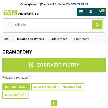
Zavolejte nám (Po-Pá 9-17 • So 9-12)
603 33 99 88
0
Domů
Televize a elektronika
Audio, video
Gramofony
GRAMOFONY
ZOBRAZIT FILTRY
ZPĚT NA AUDIO, VIDEO
Položek k zobrazení:
1
DOPORUČENÉ
PODKATEGORIE
NEJLEVNEJŠÍ
NEJDRAŽŠÍ
NEJNOVĚJŠÍ
CENA
1
ZNAČKA