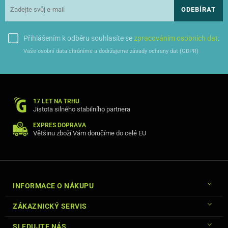
ODEBÍRAT
Přihlášením k odběru souhlasíte se
zpracováním osobních dat
.
Vaše osobní data chráníme a dodržujeme zásady ochrany dat (GDPR)
17 LET NA TRHU
Jistota silného stabilního partnera
EXPRES DOPRAVA
Většinu zboží Vám doručíme do celé EU
INFORMACE O NÁKUPU
ZÁKAZNICKÝ SERVIS
SLEDUJTE NÁS