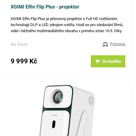
XGIMI Elfin Flip Plus - projektor
XGIMI Elfin Flip Plus je přenosný projektor s Full HD rozlišením,
technologií DLP a LED zdrojem světla. Hodí se pro sledování filmů,
videí i běžného multimediálního obsahu v poměru stran 16:9. Díky
svítivosti 625 ANSI lm je vhodný zejména do dobře…
Na dotaz
Porovnat
9 999 Kč
Do košíku