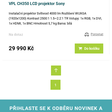
VPL CH350 LCD projektor Sony
Instalační projektor Svítivost 4000 lm Rozlišení WUXGA
(1920x1200) Kontrast 2500:1 1.5~2.2:1 TR Vstupy: 1x RGB, 1x DVI,
1x HDMI, 1x BNC Hmotnost 5,7 kg Barva: bílá
Na dotaz
Porovnat
29 990 Kč
Do košíku
1
PŘIHLASTE SE K ODBĚRU NOVINEK A