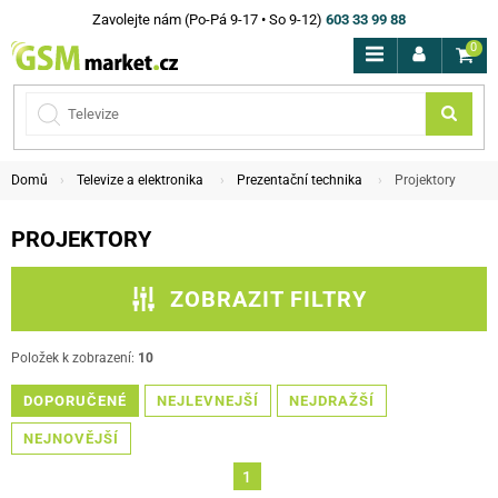
Zavolejte nám (Po-Pá 9-17 • So 9-12)
603 33 99 88
0
Domů
Televize a elektronika
Prezentační technika
Projektory
PROJEKTORY
ZOBRAZIT FILTRY
ZPĚT NA PREZENTAČNÍ TECHNIKA
Položek k zobrazení:
10
DOPORUČENÉ
PODKATEGORIE
NEJLEVNEJŠÍ
NEJDRAŽŠÍ
NEJNOVĚJŠÍ
CENA
1
ZNAČKA