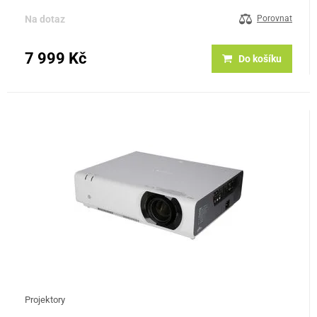
čemuž poskytuje ostrý obraz s věrnými barvami a výrazným…
Na dotaz
Porovnat
7 999 Kč
Do košíku
Projektory