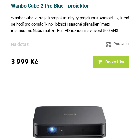
Wanbo Cube 2 Pro Blue - projektor
Wanbo Cube 2 Pro je kompaktní chytrý projektor s Android TV, který
se hodí pro domácí kino, ložnici i snadné přenášení mezi
místnostmi. Nabízí nativní Full HD rozlišení, svítivost 500 ANSI
lumenů a kontrast 2000:1, takže poskytne čistý a dobře…
Na dotaz
Porovnat
3 999 Kč
Do košíku