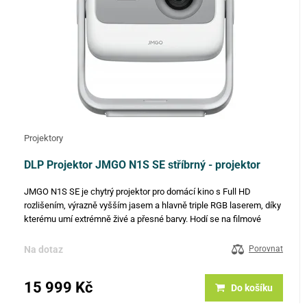
Projektory
DLP Projektor JMGO N1S SE stříbrný - projektor
JMGO N1S SE je chytrý projektor pro domácí kino s Full HD
rozlišením, výrazně vyšším jasem a hlavně triple RGB laserem, díky
kterému umí extrémně živé a přesné barvy. Hodí se na filmové
večery, sport i hry – doma i venku – a díky gimbalu (127°)…
Na dotaz
Porovnat
15 999 Kč
Do košíku