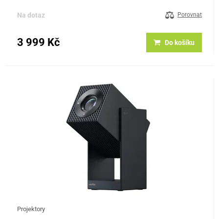
lumenů a kontrast 2000:1, takže poskytne čistý a dobře…
Na dotaz
Porovnat
3 999 Kč
Do košíku
Projektory