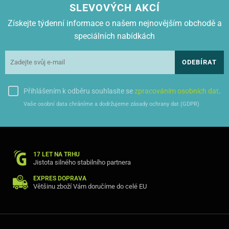
SLEVOVÝCH AKCÍ
Získejte týdenní informace o našem nejnovějším obchodě a
speciálních nabídkách
ODEBÍRAT
Přihlášením k odběru souhlasíte se
zpracováním osobních dat
.
Vaše osobní data chráníme a dodržujeme zásady ochrany dat (GDPR)
17 LET NA TRHU
Jistota silného stabilního partnera
EXPRES DOPRAVA
Většinu zboží Vám doručíme do celé EU