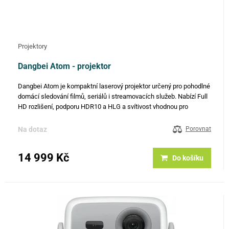
Projektory
Dangbei Atom - projektor
Dangbei Atom je kompaktní laserový projektor určený pro pohodlné
domácí sledování filmů, seriálů i streamovacích služeb. Nabízí Full
HD rozlišení, podporu HDR10 a HLG a svítivost vhodnou pro
zatemněné místnosti. Díky systému Google TV s oficiální…
Na dotaz
Porovnat
14 999 Kč
Do košíku