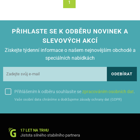
1
PŘIHLASTE SE K ODBĚRU NOVINEK A
SLEVOVÝCH AKCÍ
Získejte týdenní informace o našem nejnovějším obchodě a
speciálních nabídkách
ODEBÍRAT
Přihlášením k odběru souhlasíte se
zpracováním osobních dat
.
Vaše osobní data chráníme a dodržujeme zásady ochrany dat (GDPR)
17 LET NA TRHU
Jistota silného stabilního partnera