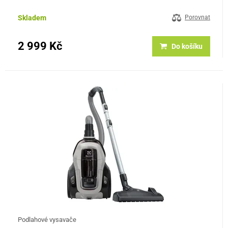
dlouhému kabelu a velkému akčnímu rádiusu umožňuje…
Skladem
Porovnat
2 999 Kč
Do košíku
Podlahové vysavače