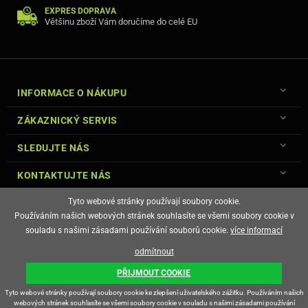
EXPRES DOPRAVA
Většinu zboží Vám doručíme do celé EU
INFORMACE O NÁKUPU
ZÁKAZNICKÝ SERVIS
SLEDUJTE NÁS
KONTAKTUJTE NÁS
Tyto webové stránky používají soubory cookie.
Používáním našich webových stránek souhlasíte se všemi soubory cookie v
souladu s našimi zásadami používání souborů cookie.
více informací
© Copyright Gsm-Market.cz All Rights Reserved
odmítnout
E-shop vytvořila
PŘIJMOUT COOKIE
Tyto webové stránky používají soubory cookie ke zlepšení uživatelského zážitku. Používáním našich
webových stránek souhlasíte se všemi soubory cookie v souladu s našimi zásadami používání