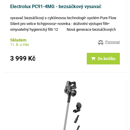
Electrolux PC91-4MG - bezsáčkový vysavač
vysavač bezsáčkový s cyklónovou technologií• systém Pure Flow
Silent pro velice tichýprovoz• novinka - doživotní výstupní filtr•
omyvatelný hygienický filtr 12 Nová generace bezsáčkových
vysavačů PURE C9, špičkový výkon, cyklónová…
Skladem
Porovnat
11. 8. u Vás
3 999 Kč
Do košíku