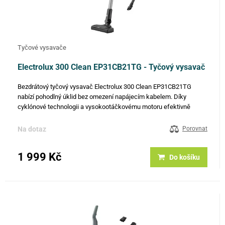
Tyčové vysavače
Electrolux 300 Clean EP31CB21TG - Tyčový vysavač
Bezdrátový tyčový vysavač Electrolux 300 Clean EP31CB21TG
nabízí pohodlný úklid bez omezení napájecím kabelem. Díky
cyklónové technologii a vysokootáčkovému motoru efektivně
odstraňuje prach i nečistoty z různých typů podlah. Lehká
konstrukce a…
Na dotaz
Porovnat
1 999 Kč
Do košíku