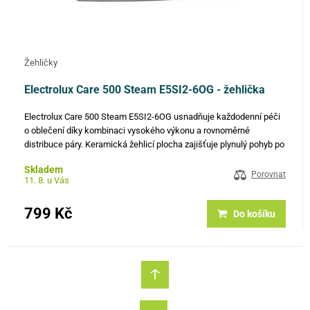
Žehličky
Electrolux Care 500 Steam E5SI2-6OG - žehlička
Electrolux Care 500 Steam E5SI2-6OG usnadňuje každodenní péči
o oblečení díky kombinaci vysokého výkonu a rovnoměrné
distribuce páry. Keramická žehlicí plocha zajišťuje plynulý pohyb po
různých typech tkanin a pomáhá dosáhnout kvalitních výsledků s…
Skladem
Porovnat
11. 8. u Vás
799 Kč
Do košíku