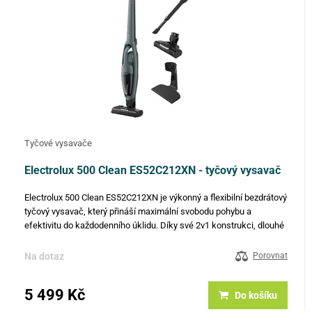
Tyčové vysavače
Electrolux 500 Clean ES52C212XN - tyčový vysavač
Electrolux 500 Clean ES52C212XN je výkonný a flexibilní bezdrátový
tyčový vysavač, který přináší maximální svobodu pohybu a
efektivitu do každodenního úklidu. Díky své 2v1 konstrukci, dlouhé
výdrži baterie a ergonomickému designu je ideální pro…
Na dotaz
Porovnat
5 499 Kč
Do košíku