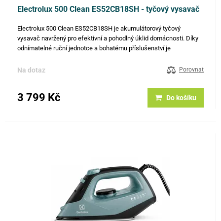
Electrolux 500 Clean ES52CB18SH - tyčový vysavač
Electrolux 500 Clean ES52CB18SH je akumulátorový tyčový
vysavač navržený pro efektivní a pohodlný úklid domácnosti. Díky
odnímatelné ruční jednotce a bohatému příslušenství je
přizpůsobitelný pro čištění různých povrchů a těžko přístupných
míst.…
Na dotaz
Porovnat
3 799 Kč
Do košíku