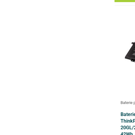
Baterie 
Bateri
Think
20GL/
42Wh, 