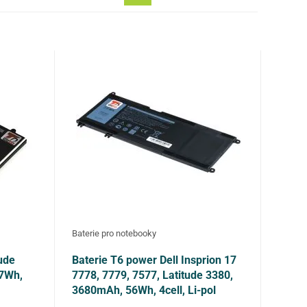
Baterie pro notebooky
tude
Baterie T6 power Dell Insprion 17
47Wh,
7778, 7779, 7577, Latitude 3380,
3680mAh, 56Wh, 4cell, Li-pol