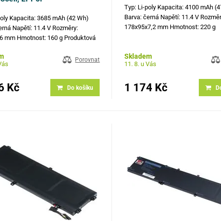
Typ: Li-poly Kapacita: 4100 mAh (
Barva: černá Napětí: 11.4 V Rozměr
poly Kapacita: 3685 mAh (42 Wh)
178x95x7,2 mm Hmotnost: 220 g
erná Napětí: 11.4 V Rozměry:
Produktová čísla: NGGX5, 451-BB
6 mm Hmotnost: 160 g Produktová
JY8D6, RDRH9, XWDK1, 954DF, 
1AV400, 01AV401, 01AV402,
m
Skladem
Kompatibilní modely: Dell Latitude
997, SB10J78998 Kompatibilní
Porovnat
 Vás
11. 8. u Vás
Dell Latitude…
Lenovo ThinkPad 13 20GJ serie,
…
6 Kč
1 174 Kč
Do košíku
D