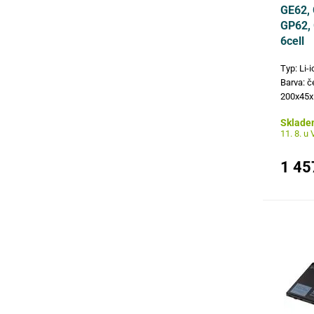
GE62, 
GP62,
6cell
Typ: Li-
Barva: č
200x45x
čísla: 
Sklade
925Q202
11. 8. u
modely:
MSI…
1 45