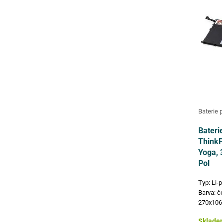
Baterie 
Bateri
ThinkP
Yoga, 
Pol
Typ: Li-
Barva: č
270x106
čísla: 
Sklade