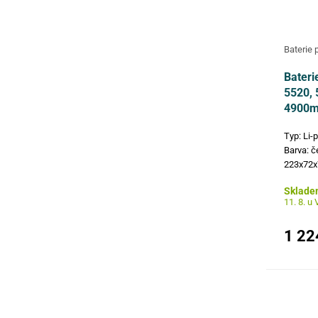
Baterie 
Bateri
5520, 
4900mA
Typ: Li-
Barva: č
223x72x
čísla: 
Sklade
H5H20, 
11. 8. u
modely: 
…
1 22