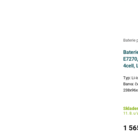
Baterie 
Bateri
E7270
4cell, 
Typ: Li-
Barva: č
238x96x
Produkto
BBSU, 4
Sklade
MC34Y, 
11. 8. u
Kompati
1 56