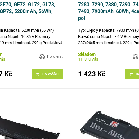
GE70, GE72, GL72, GL73,
7280, 7290, 7380, 7390, 74
 GP72, 5200mAh, 56Wh,
7490, 7900mAh, 60Wh, 4cell
pol
ion Kapacita: 5200 mAh (56 Wh)
Typ: Li-poly Kapacita: 7900 mAh (
erná Napětí: 10.86 V Rozměry:
Barva: černá Napětí: 7.6 V Rozměry
19 mm Hmotnost: 290 g Produktová
237x96x5 mm Hmotnost: 220 g Pr
BTY-M6H, 925T2026H, 925T2027H,
čísla: F3YGT, 453-BBCF, 451-BBYE
m
Skladem
6H, 925Q2032H Kompatibilní
DM3WC, KG7VF, V4940, H2V87 Kom
Porovnat
 Vás
11. 8. u Vás
 MSI GE62 2QC, MSI GE62 2QD,
modely: Dell Latitude 12 7280, Del
7 Kč
1 423 Kč
Do košíku
D