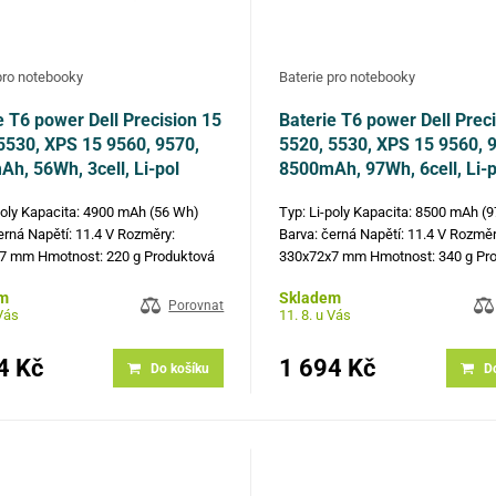
pro notebooky
Baterie pro notebooky
e T6 power Dell Precision 15
Baterie T6 power Dell Prec
5530, XPS 15 9560, 9570,
5520, 5530, XPS 15 9560, 
h, 56Wh, 3cell, Li-pol
8500mAh, 97Wh, 6cell, Li-p
poly Kapacita: 4900 mAh (56 Wh)
Typ: Li-poly Kapacita: 8500 mAh (
erná Napětí: 11.4 V Rozměry:
Barva: černá Napětí: 11.4 V Rozměr
7 mm Hmotnost: 220 g Produktová
330x72x7 mm Hmotnost: 340 g Pr
5D91C, 62MJV, CP6DF, M7R96,
čísla: GPM03, 451-BBYB, 6GTPY, 
m
Skladem
YWYV6, 451-BBYB Kompatibilní
5XJ28 Kompatibilní modely: Dell X
Porovnat
 Vás
11. 8. u Vás
Dell XPS 15 9560, Dell XPS 15 9570,
9560, Dell XPS 15 9570, Dell…
4 Kč
1 694 Kč
Do košíku
D