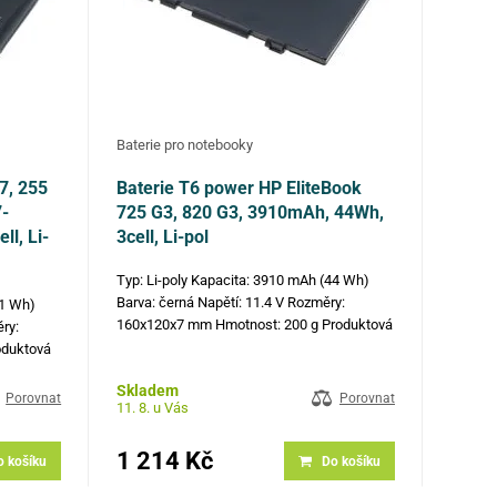
Baterie pro notebooky
7, 255
Baterie T6 power HP EliteBook
7-
725 G3, 820 G3, 3910mAh, 44Wh,
l, Li-
3cell, Li-pol
Typ: Li-poly Kapacita: 3910 mAh (44 Wh)
Barva: černá Napětí: 11.4 V Rozměry:
41 Wh)
160x120x7 mm Hmotnost: 200 g Produktová
ěry:
čísla: SN03XL, 800514-001, SN03044XL,
oduktová
T7B33AA, 800232-241, 800232-271,
9-856,
Skladem
800232-541, HSTNN-DB6V, HSTNN-I42C,
L11421-
Porovnat
Porovnat
11. 8. u Vás
HSTNN-L42C,…
1421-2C2,
1 214 Kč
o košíku
Do košíku