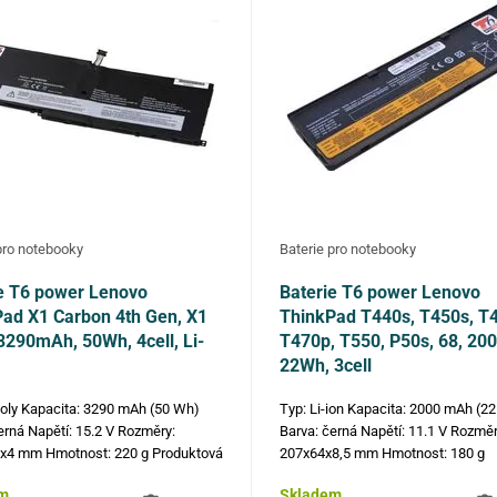
pro notebooky
Baterie pro notebooky
e T6 power Lenovo
Baterie T6 power Lenovo
ad X1 Carbon 4th Gen, X1
ThinkPad T440s, T450s, T
3290mAh, 50Wh, 4cell, Li-
T470p, T550, P50s, 68, 2
22Wh, 3cell
poly Kapacita: 3290 mAh (50 Wh)
Typ: Li-ion Kapacita: 2000 mAh (2
erná Napětí: 15.2 V Rozměry:
Barva: černá Napětí: 11.1 V Rozměr
x4 mm Hmotnost: 220 g Produktová
207x64x8,5 mm Hmotnost: 180 g
00HW028, 00HW029, SB10F46466,
Produktová čísla: 45N1124, 45N11
m
Skladem