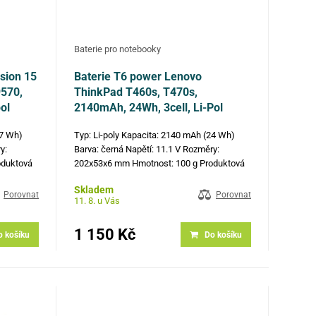
Baterie pro notebooky
ision 15
Baterie T6 power Lenovo
9570,
ThinkPad T460s, T470s,
ol
2140mAh, 24Wh, 3cell, Li-Pol
97 Wh)
Typ: Li-poly Kapacita: 2140 mAh (24 Wh)
y:
Barva: černá Napětí: 11.1 V Rozměry:
oduktová
202x53x6 mm Hmotnost: 100 g Produktová
24W5KP,
čísla: 00HW022, 00HW023, SB10F46460,
Skladem
PS 15
SB10F46461 Kompatibilní modely: Lenovo
Porovnat
Porovnat
11. 8. u Vás
ThinkPad T460s, Lenovo ThinkPad T470S,…
1 150 Kč
o košíku
Do košíku