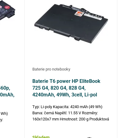
Baterie pro notebooky
Baterie T6 power HP EliteBook
460p,
725 G4, 820 G4, 828 G4,
000mAh,
4240mAh, 49Wh, 3cell, Li-pol
Typ: Li-poly Kapacita: 4240 mAh (49 Wh)
Barva: černá Napětí: 11.55 V Rozměry:
2 Wh)
160x120x7 mm Hmotnost: 200 g Produktová
y:
čísla: ST03XL, 854109-850, ST03049XL,
1FN05AA, 854050-421, 854050-541
25,
Skladem
Kompatibilní modely: Hewlett Packard…