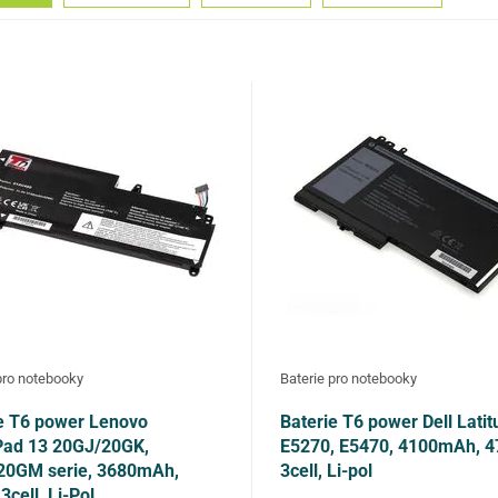
pro notebooky
Baterie pro notebooky
e T6 power Lenovo
Baterie T6 power Dell Lati
Pad 13 20GJ/20GK,
E5270, E5470, 4100mAh, 
20GM serie, 3680mAh,
3cell, Li-pol
3cell, Li-Pol