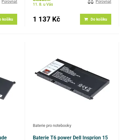
0C52861,
Porovnat
Porovnat
11. 8. u Vás
 modely:
1 137 Kč
o košíku
Do košíku
Baterie pro notebooky
tude
Baterie T6 power Dell Insprion 15