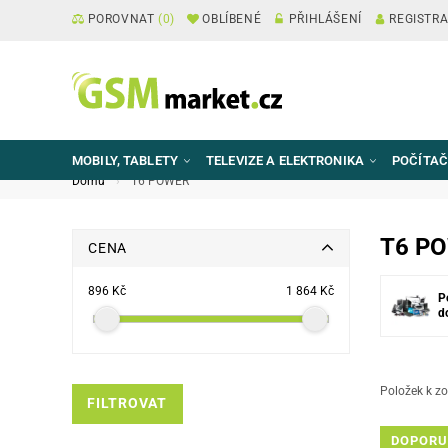
POROVNAT
(
0
)
OBLÍBENÉ
PŘIHLÁŠENÍ
REGISTR
MOBILY, TABLETY
TELEVIZE A ELEKTRONIKA
POČÍTAČ
Domů
T6 POWER
T6 P
CENA
896 Kč
1 864 Kč
P
d
Položek k zo
FILTROVAT
DOPORU