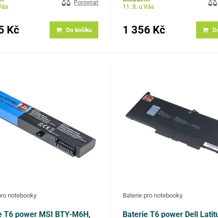
467, 01AV409, 01AV410, 01AV440,
45N1126, 45N1127, 45N1775, 68, 
Porovnat
 Vás
11. 8. u Vás
, 01AV457, 01AV458, SB10K97567
45N1734, 121500146 Kompatibilní
Lenovo…
5 Kč
1 356 Kč
Do košíku
D
pro notebooky
Baterie pro notebooky
e T6 power MSI BTY-M6H,
Baterie T6 power Dell Lati