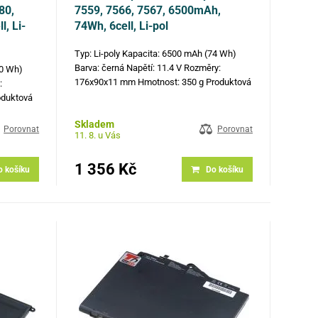
80,
7559, 7566, 7567, 6500mAh,
, Li-
74Wh, 6cell, Li-pol
Typ: Li-poly Kapacita: 6500 mAh (74 Wh)
Barva: černá Napětí: 11.4 V Rozměry:
60 Wh)
176x90x11 mm Hmotnost: 350 g Produktová
:
čísla: 357F9, 71JF4, 0GFJ6, 451-BBPZ
oduktová
Kompatibilní modely: Dell Inspiron 15 7559,
, 2X39G,
Skladem
Dell Inspiron 15 7566, Dell…
patibilní
Porovnat
Porovnat
11. 8. u Vás
l…
1 356 Kč
o košíku
Do košíku