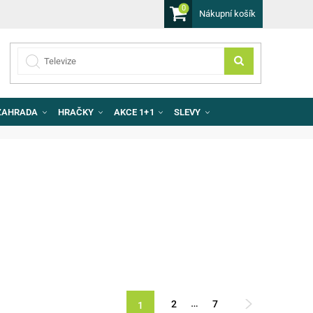
0
Nákupní košík
ZAHRADA
HRAČKY
AKCE 1+1
SLEVY
…
2
7
1