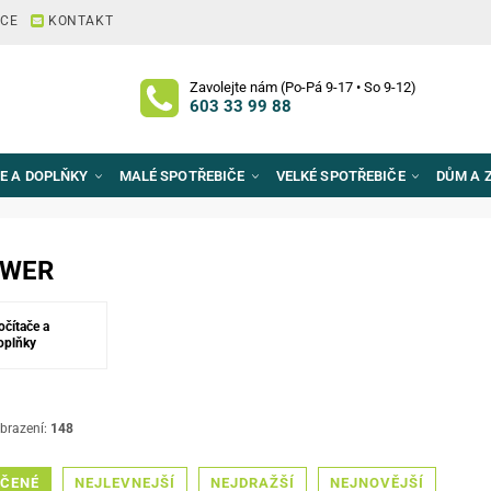
ACE
KONTAKT
Zavolejte nám (Po-Pá 9-17 • So 9-12)
603 33 99 88
E A DOPLŇKY
MALÉ SPOTŘEBIČE
VELKÉ SPOTŘEBIČE
DŮM A 
OWER
očítače a
oplňky
brazení:
148
ČENÉ
NEJLEVNEJŠÍ
NEJDRAŽŠÍ
NEJNOVĚJŠÍ