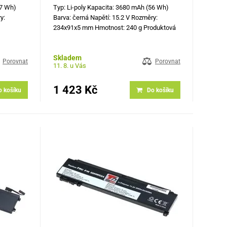
47 Wh)
Typ: Li-poly Kapacita: 3680 mAh (56 Wh)
y:
Barva: černá Napětí: 15.2 V Rozměry:
234x91x5 mm Hmotnost: 240 g Produktová
UM,
čísla: 33YDH, 451-BCDM, 99NF2, W7NKD,
W9FNJ
81PF3, PVHT1, J9NH2, 7FHHV, V1P4C
Skladem
 E5270,
Kompatibilní modely: Dell Inspiron 15 7573,
Porovnat
Porovnat
11. 8. u Vás
…
1 423 Kč
o košíku
Do košíku