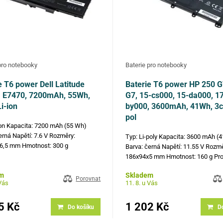
pro notebooky
Baterie pro notebooky
e T6 power Dell Latitude
Baterie T6 power HP 250 G
, E7470, 7200mAh, 55Wh,
G7, 15-cs000, 15-da000, 1
Li-ion
by000, 3600mAh, 41Wh, 3cel
pol
ion Kapacita: 7200 mAh (55 Wh)
erná Napětí: 7.6 V Rozměry:
Typ: Li-poly Kapacita: 3600 mAh (
6,5 mm Hmotnost: 300 g
Barva: černá Napětí: 11.55 V Rozm
vá čísla: 451-BBSX, R1V85, 451-
186x94x5 mm Hmotnost: 160 g Pr
51-BBSY, 5F08V, WYWJ2, J60J5,
čísla: HT03XL, L11119-855, L1111
m
Skladem
242WD, NJJ2H, GG4FM, 1W2Y2
L11119-857, HT030, HT03041XL, 
Porovnat
 Vás
11. 8. u Vás
bilní…
1C1, L11421-1C2, L11421-2C1, L1
…
5 Kč
1 202 Kč
Do košíku
D