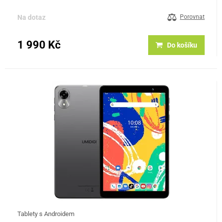
a základní multitasking. Klíčové vlastnosti: Displej: 8" HD …
Na dotaz
Porovnat
1 990 Kč
Do košíku
Tablety s Androidem