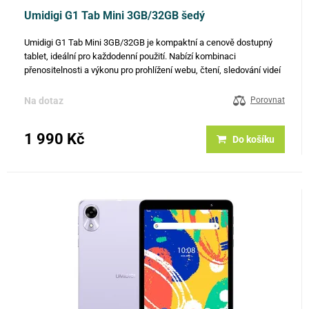
Umidigi G1 Tab Mini 3GB/32GB šedý
Umidigi G1 Tab Mini 3GB/32GB je kompaktní a cenově dostupný
tablet, ideální pro každodenní použití. Nabízí kombinaci
přenositelnosti a výkonu pro prohlížení webu, čtení, sledování videí
a základní multitasking. Klíčové vlastnosti: Displej: 8" HD …
Na dotaz
Porovnat
1 990 Kč
Do košíku