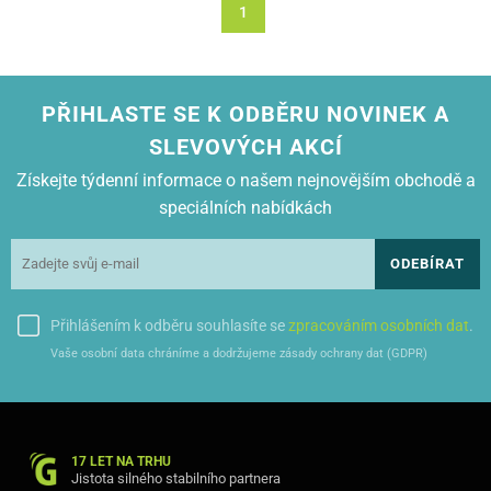
1
PŘIHLASTE SE K ODBĚRU NOVINEK A
SLEVOVÝCH AKCÍ
Získejte týdenní informace o našem nejnovějším obchodě a
speciálních nabídkách
ODEBÍRAT
Přihlášením k odběru souhlasíte se
zpracováním osobních dat
.
Vaše osobní data chráníme a dodržujeme zásady ochrany dat (GDPR)
17 LET NA TRHU
Jistota silného stabilního partnera