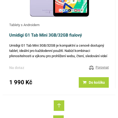
Tablety s Androidem
Umidigi G1 Tab Mini 3GB/32GB fialový
Umidigi G1 Tab Mini 3GB/32GB je kompaktní a cenově dostupný
tablet, ideální pro každodenní použití. Nabízí kombinaci
přenositelnosti a výkonu pro prohlížení webu, čtení, sledování videí
a základní multitasking. Klíčové vlastnosti: Displej: 8" HD …
Na dotaz
Porovnat
1 990 Kč
Do košíku