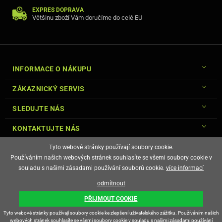
EXPRES DOPRAVA
Většinu zboží Vám doručíme do celé EU
INFORMACE O NÁKUPU
ZÁKAZNICKÝ SERVIS
SLEDUJTE NÁS
KONTAKTUJTE NÁS
Tyto webové stránky používají soubory cookie.
Používáním našich webových stránek souhlasíte se všemi soubory cookie v
souladu s našimi zásadami používání souborů cookie.
více informací
© Copyright Gsm-Market.cz All Rights Reserved
odmítnout
E-shop vytvořila
PŘIJMOUT COOKIE
Tyto webové stránky používají soubory cookie ke zlepšení uživatelského zážitku. Používáním našich
webových stránek souhlasíte se všemi soubory cookie v souladu s našimi zásadami používání