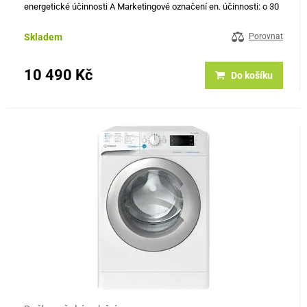
energetické účinnosti A Marketingové označení en. účinnosti: o 30
% úspornější než třída A Jmenovitá kapacita (kg) 8 Spotřeba…
Skladem
Porovnat
10 490 Kč
Do košíku