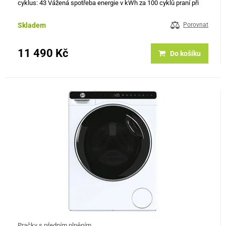
cyklus: 43 Vážená spotřeba energie v kWh za 100 cyklů praní při
použití programu Eco 40-60: 56 Rychlost odstřeďování v rpm…
Skladem
Porovnat
11 490 Kč
Do košíku
Pračky s předním plněním