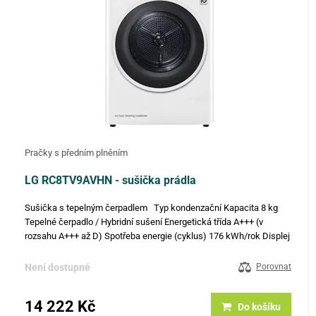
Pračky s předním plněním
LG RC8TV9AVHN - sušička prádla
Sušička s tepelným čerpadlem Typ kondenzační Kapacita 8 kg
Tepelné čerpadlo / Hybridní sušení Energetická třída A+++ (v
rozsahu A+++ až D) Spotřeba energie (cyklus) 176 kWh/rok Displej
LED – dotykový Čas sušení - max. náplň 181 min./cyklus Čas…
Není dostupné
Porovnat
14 222 Kč
Do košíku