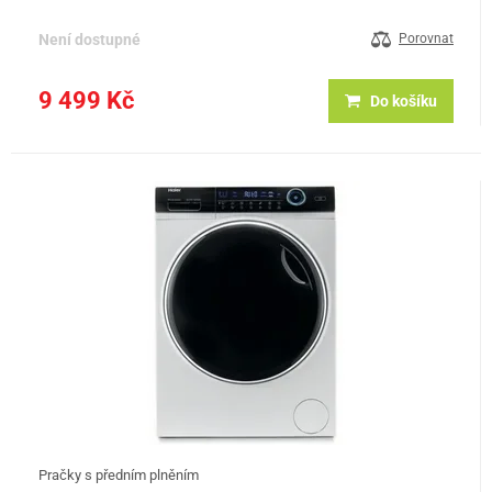
rychlost odstřeďování (ot./min) 1400 funkce Scan to Care :…
Není dostupné
Porovnat
9 499 Kč
Do košíku
Pračky s předním plněním