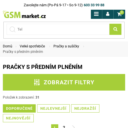
Zavolejte nám (Po-Pá 9-17 • So 9-12)
603 33 99 88
0
Domů
Velké spotřebiče
Pračky a sušičky
Pračky s předním plněním
PRAČKY S PŘEDNÍM PLNĚNÍM
ZOBRAZIT FILTRY
ZPĚT NA PRAČKY A SUŠIČKY
Položek k zobrazení:
31
DOPORUČENÉ
PODKATEGORIE
NEJLEVNEJŠÍ
NEJDRAŽŠÍ
NEJNOVĚJŠÍ
CENA
2
1