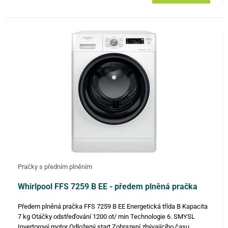
Pračky s předním plněním
Whirlpool FFS 7259 B EE - předem plněná pračka
Předem plněná pračka FFS 7259 B EE Energetická třída B Kapacita
7 kg Otáčky odstřeďování 1200 ot/ min Technologie 6. SMYSL
Invertorový motor Odložený start Zobrazení zbývajícího času