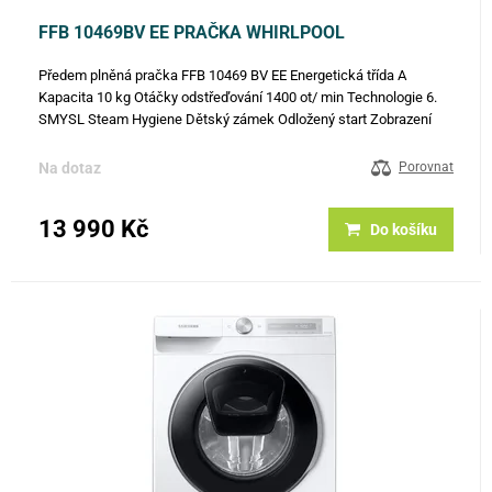
FFB 10469BV EE PRAČKA WHIRLPOOL
Předem plněná pračka FFB 10469 BV EE Energetická třída A
Kapacita 10 kg Otáčky odstřeďování 1400 ot/ min Technologie 6.
SMYSL Steam Hygiene Dětský zámek Odložený start Zobrazení
zbývajícího času Průběh programu Programy: Bavlna 40° Bavlna
60°…
Na dotaz
Porovnat
13 990 Kč
Do košíku