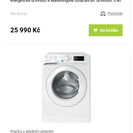
energetické účinnosti A Marketingové označení en. účinnosti: o 40
% úspornější než třída A Jmenovitá kapacita (kg) 11 Spotřeba…
Na dotaz
Porovnat
25 990 Kč
Do košíku
Pračky s předním plněním