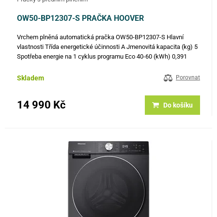
OW50-BP12307-S PRAČKA HOOVER
Vrchem plněná automatická pračka OW50-BP12307-S Hlavní
vlastnosti Třída energetické účinnosti A Jmenovitá kapacita (kg) 5
Spotřeba energie na 1 cyklus programu Eco 40-60 (kWh) 0,391
Spotřeba energie na 100 cyklů programu Eco 40-60 (kWh) 39
Spotřeba…
Skladem
Porovnat
14 990 Kč
Do košíku