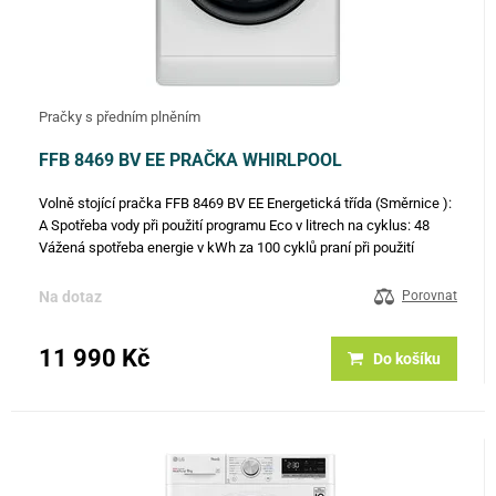
Pračky s předním plněním
FFB 8469 BV EE PRAČKA WHIRLPOOL
Volně stojící pračka FFB 8469 BV EE Energetická třída (Směrnice ):
A Spotřeba vody při použití programu Eco v litrech na cyklus: 48
Vážená spotřeba energie v kWh za 100 cyklů praní při použití
programu Eco 40-60: 47 Rychlost odstřeďování v rpm při…
Na dotaz
Porovnat
11 990 Kč
Do košíku