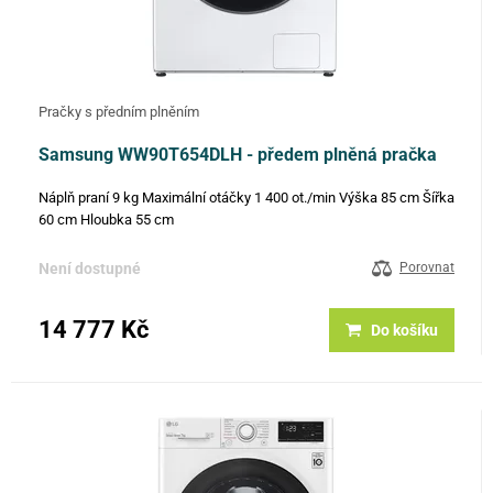
Pračky s předním plněním
Samsung WW90T654DLH - předem plněná pračka
Náplň praní 9 kg Maximální otáčky 1 400 ot./min Výška 85 cm Šířka
60 cm Hloubka 55 cm
Není dostupné
Porovnat
14 777 Kč
Do košíku