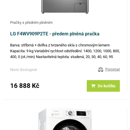
Pračky s předním plněním
LG F4WV909P2TE - předem plněná pračka
Barva: stříbrná + dvířka z tvrzeného skla s chromovým lemem
Kapacita: 9 kg Variabilní rychlost odstředění: 1400, 1200, 1000, 800,
400, 0 (ot./min) Nastavitelná teplota: studená, 20, 30, 40, 60, 95
(°C) Objem bubnu: 68 l Displej: LED dotykový Direct…
Není dostupné
Porovnat
16 888 Kč
Do košíku