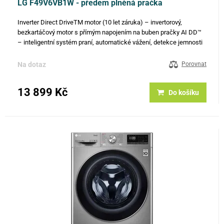
LG F49V6VB1W - předem plněná pračka
Inverter Direct DriveTM motor (10 let záruka) – invertorový,
bezkartáčový motor s přímým napojením na buben pračky AI DD™
– inteligentní systém praní, automatické vážení, detekce jemnosti
vláken a vyvážení, nová generace pracích pohybů, optimální…
Na dotaz
Porovnat
13 899 Kč
Do košíku