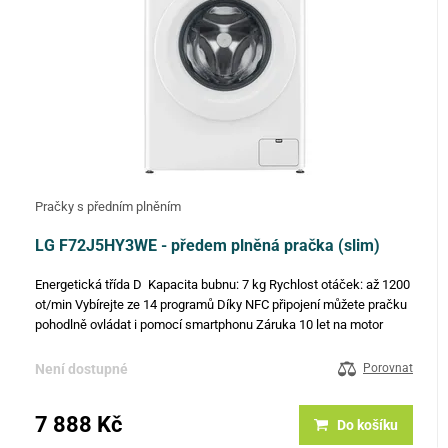
Pračky s předním plněním
LG F72J5HY3WE - předem plněná pračka (slim)
Energetická třída D Kapacita bubnu: 7 kg Rychlost otáček: až 1200
ot/min Vybírejte ze 14 programů Díky NFC připojení můžete pračku
pohodlně ovládat i pomocí smartphonu Záruka 10 let na motor
Invert Direct Drive™ AI DD™ - inteligentní systém praní,…
Není dostupné
Porovnat
7 888 Kč
Do košíku