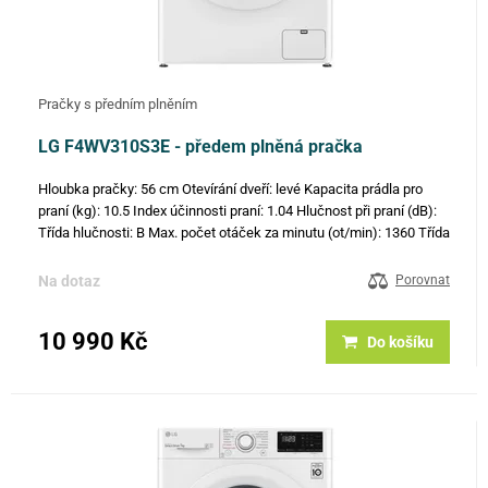
Pračky s předním plněním
LG F4WV310S3E - předem plněná pračka
Hloubka pračky: 56 cm Otevírání dveří: levé Kapacita prádla pro
praní (kg): 10.5 Index účinnosti praní: 1.04 Hlučnost při praní (dB):
Třída hlučnosti: B Max. počet otáček za minutu (ot/min): 1360 Třída
účinnosti odstřeďování: B Hlučnost při…
Na dotaz
Porovnat
10 990 Kč
Do košíku