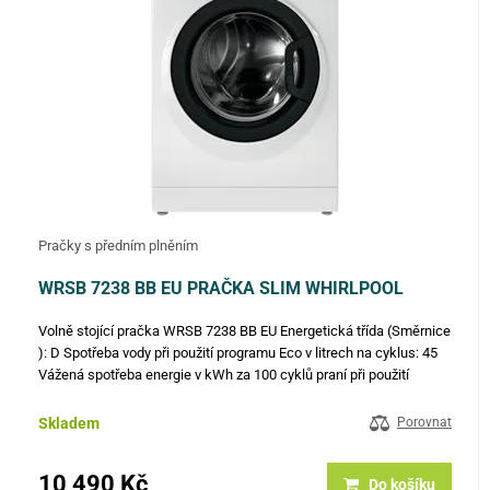
Pračky s předním plněním
WRSB 7238 BB EU PRAČKA SLIM WHIRLPOOL
Volně stojící pračka WRSB 7238 BB EU Energetická třída (Směrnice
): D Spotřeba vody při použití programu Eco v litrech na cyklus: 45
Vážená spotřeba energie v kWh za 100 cyklů praní při použití
programu Eco 40-60: 69 Rychlost odstřeďování v rpm při…
Skladem
Porovnat
10 490 Kč
Do košíku