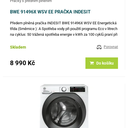
Pračky s předním plněním
BWE 91496X WSV EE PRAČKA INDESIT
Předem plněná pračka INDESIT BWE 91496X WSV EE Energetická
třída (Směrnice ): A Spotřeba vody při použití programu Eco v litrech
na cyklus: 50 Vážená spotřeba energie v kWh za 100 cyklů praní při
použití programu Eco 40-60: 49 Rychlost odstřeďování…
Skladem
Porovnat
8 990 Kč
Do košíku