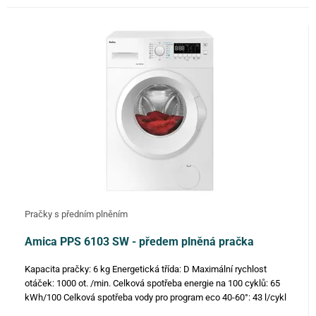
Pračky s předním plněním
Amica PPS 6103 SW - předem plněná pračka
Kapacita pračky: 6 kg Energetická třída: D Maximální rychlost
otáček: 1000 ot. /min. Celková spotřeba energie na 100 cyklů: 65
kWh/100 Celková spotřeba vody pro program eco 40-60°: 43 l/cykl
Množství pracích programů: 16 Hladina hluku: odstřeďování…