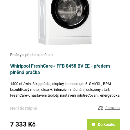
Pračky s předním plněním
Whirlpool FreshCare+ FFB 8458 BV EE - předem
plněná pračka
1400 ot./min, 8 kg prádla, display, technologie 6. SMYSL, BPM
bezuhlíkový motor, clean+, intenzivní máchání, odložený start,
FreshCare+, nastavení teploty, nastavení odstřeďování, energetická
třída B, hlučnost 78 dB, spotřeba: 48 l; 0,541 kWh,…
Není dostupné
Porovnat
7 333 Kč
Do košíku