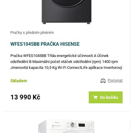
Pračky s předním plněním
WFES1045BB PRAČKA HISENSE
Pračka WFES1045BB Třída energetické účinnosti A Účinek
odstředění B Maximální počet otáček odstředění (rpm) 1400 rpm
Jmenovitá kapacita 10,5 Kg Wi-Fi ConnectLife aplikace Invertorový
motor PowerDrive 19 programů Samočistící program Přidání
prádla…
Skladem
Porovnat
13 990 Kč
Do košíku