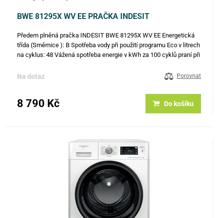
BWE 81295X WV EE PRAČKA INDESIT
Předem plněná pračka INDESIT BWE 81295X WV EE Energetická
třída (Směrnice ): B Spotřeba vody při použití programu Eco v litrech
na cyklus: 48 Vážená spotřeba energie v kWh za 100 cyklů praní při
použití programu Eco 40-60: 54 Rychlost odstřeďování…
Na dotaz
Porovnat
8 790 Kč
Do košíku