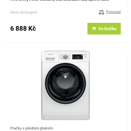
Průběh programu Programy: Bavlna 40° Bavlna 60° Smíšené
prádlo…
Není dostupné
Porovnat
6 888 Kč
Do košíku
Pračky s předním plněním