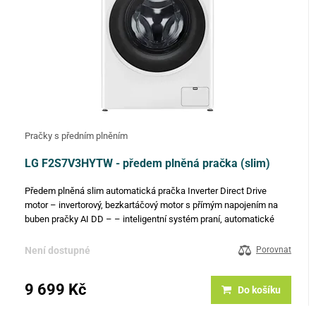
Pračky s předním plněním
LG F2S7V3HYTW - předem plněná pračka (slim)
Předem plněná slim automatická pračka Inverter Direct Drive
motor – invertorový, bezkartáčový motor s přímým napojením na
buben pračky AI DD – – inteligentní systém praní, automatické
vážení, detekce jemnosti vláken a vyvážení, nová generace…
Není dostupné
Porovnat
9 699 Kč
Do košíku