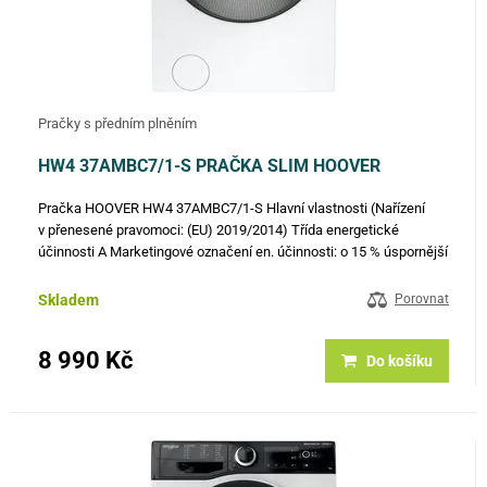
Pračky s předním plněním
HW4 37AMBC7/1-S PRAČKA SLIM HOOVER
Pračka HOOVER HW4 37AMBC7/1-S Hlavní vlastnosti (Nařízení
v přenesené pravomoci: (EU) 2019/2014) Třída energetické
účinnosti A Marketingové označení en. účinnosti: o 15 % úspornější
než třída A Jmenovitá kapacita (kg) 7 Spotřeba energie na 1…
Skladem
Porovnat
8 990 Kč
Do košíku